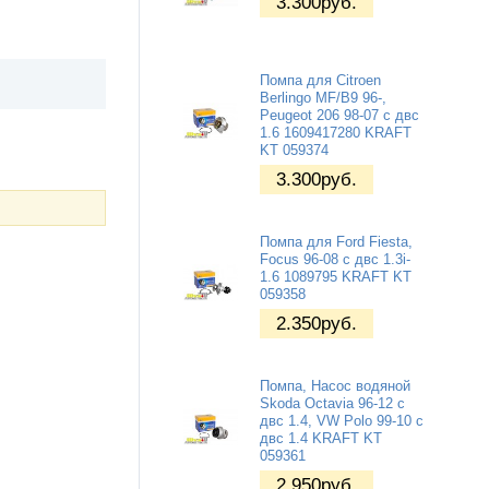
3.300
руб.
Помпа для Citroen
Berlingo MF/B9 96-,
Peugeot 206 98-07 с двс
1.6 1609417280 KRAFT
KT 059374
3.300
руб.
Помпа для Ford Fiesta,
Focus 96-08 с двс 1.3i-
1.6 1089795 KRAFT KT
059358
2.350
руб.
Помпа, Насос водяной
Skoda Octavia 96-12 c
двс 1.4, VW Polo 99-10 c
двс 1.4 KRAFT KT
059361
2.950
руб.