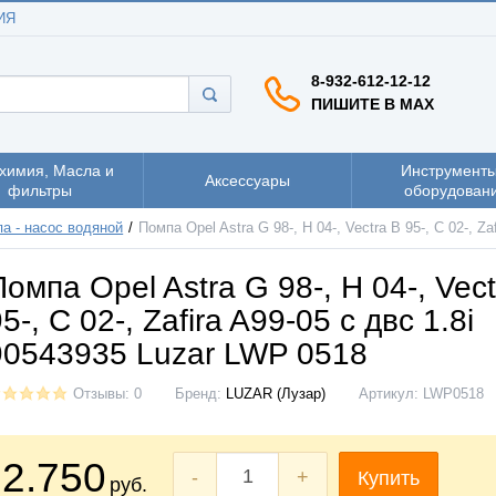
ИЯ
8-932-612-12-12
ПИШИТЕ В MAX
химия, Масла и
Инструменты
Аксессуары
фильтры
оборудован
а - насос водяной
Помпа Opel Astra G 98-, H 04-, Vectra B 95-, C 02-, Z
Помпа Opel Astra G 98-, H 04-, Vect
5-, C 02-, Zafira A99-05 с двс 1.8i
90543935 Luzar LWP 0518
Отзывы: 0
Бренд:
LUZAR (Лузар)
Артикул:
LWP0518
2.750
-
+
Купить
руб.