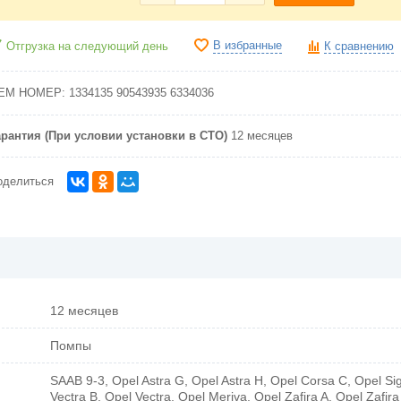
В избранные
Отгрузка на следующий день
К сравнению
EM НОМЕР:
1334135
90543935
6334036
арантия (При условии установки в СТО)
12 месяцев
оделиться
12 месяцев
Помпы
SAAB 9-3, Opel Astra G, Opel Astra H, Opel Corsa C, Opel S
Vectra B, Opel Vectra, Opel Meriva, Opel Zafira A, Opel Zafira