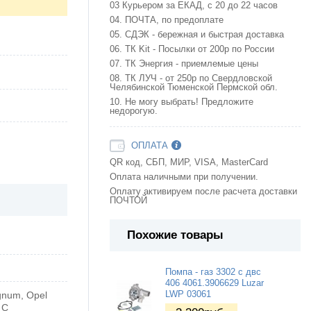
03 Курьером за ЕКАД, с 20 до 22 часов
04. ПОЧТА, по предоплате
05. СДЭК - бережная и быстрая доставка
06. ТК Kit - Посылки от 200р по России
07. ТК Энергия - приемлемые цены
08. ТК ЛУЧ - от 250р по Свердловской
Челябинской Тюменской Пермской обл.
10. Не могу выбрать! Предложите
недорогую.
ОПЛАТА
QR код, СБП, МИР, VISA, MasterCard
Оплата наличными при получении.
Оплату активируем после расчета доставки
ПОЧТОЙ
Похожие товары
Помпа - газ 3302 с двс
406 4061.3906629 Luzar
ignum, Opel
LWP 03061
 C