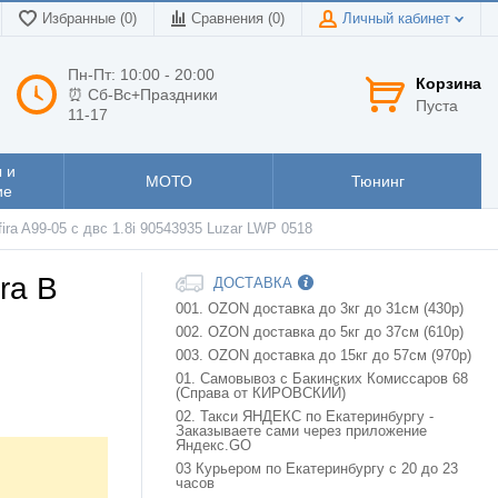
Избранные (0)
Сравнения (
0
)
Личный кабинет
Пн-Пт: 10:00 - 20:00
Корзина
⏰ Сб-Вс+Праздники
Пуста
11-17
 и
МОТО
Тюнинг
ие
afira A99-05 с двс 1.8i 90543935 Luzar LWP 0518
ra B
ДОСТАВКА
001. OZON доставка до 3кг до 31см (430р)
002. OZON доставка до 5кг до 37см (610р)
003. OZON доставка до 15кг до 57см (970р)
01. Самовывоз с Бакинских Комиссаров 68
(Справа от КИРОВСКИЙ)
02. Такси ЯНДЕКС по Екатеринбургу -
Заказываете сами через приложение
Яндекс.GO
03 Курьером по Екатеринбургу с 20 до 23
часов