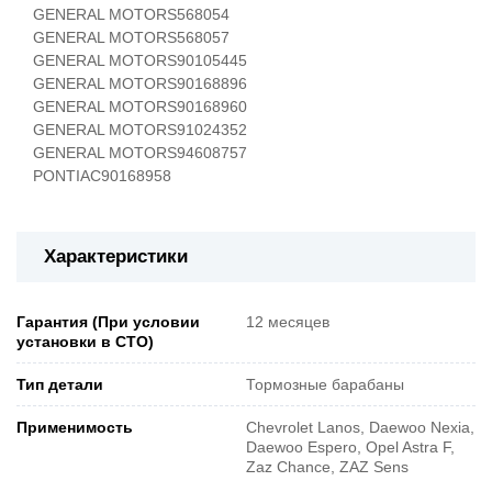
GENERAL MOTORS
568054
GENERAL MOTORS
568057
GENERAL MOTORS
90105445
GENERAL MOTORS
90168896
GENERAL MOTORS
90168960
GENERAL MOTORS
91024352
GENERAL MOTORS
94608757
PONTIAC
90168958
Характеристики
Гарантия (При условии
12 месяцев
установки в СТО)
Тип детали
Тормозные барабаны
Применимость
Chevrolet Lanos, Daewoo Nexia,
Daewoo Espero, Opel Astra F,
Zaz Chance, ZAZ Sens