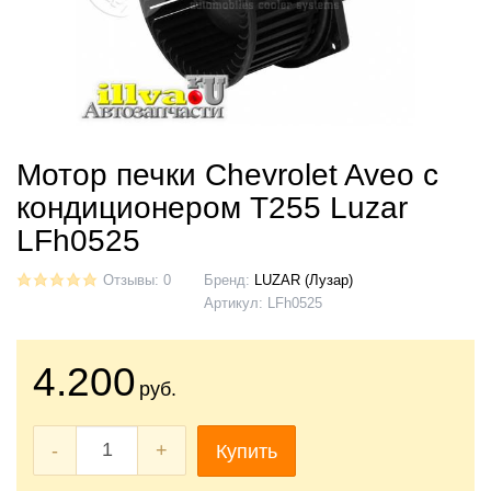
Мотор печки Chevrolet Aveo с
кондиционером T255 Luzar
LFh0525
Отзывы: 0
Бренд:
LUZAR (Лузар)
Артикул:
LFh0525
4.200
руб.
-
+
Купить