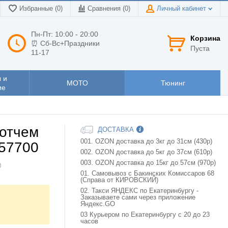
Избранные (0)
Сравнения (
0
)
Личный кабинет
Пн-Пт: 10:00 - 20:00
Корзина
⏰ Сб-Вс+Праздники
Пуста
11-17
 и
МОТО
Тюнинг
ие
котчем
ДОСТАВКА
001. OZON доставка до 3кг до 31см (430р)
157700
002. OZON доставка до 5кг до 37см (610р)
003. OZON доставка до 15кг до 57см (970р)
0
01. Самовывоз с Бакинских Комиссаров 68
(Справа от КИРОВСКИЙ)
02. Такси ЯНДЕКС по Екатеринбургу -
Заказываете сами через приложение
Яндекс.GO
03 Курьером по Екатеринбургу с 20 до 23
часов