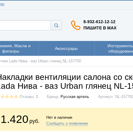
ИЯ
8-932-612-12-12
ПИШИТЕ В MAX
химия, Масла и
Инструменты
Аксессуары
фильтры
оборудован
чем Lada Нива - ваз Urban глянец NL-157700
Накладки вентиляции салона со с
Lada Нива - ваз Urban глянец NL-
Отзывы: 0
Бренд:
Русская артель
Артикул:
NL-15770
1.420
Нет в наличии
руб.
Сообщить о появлении