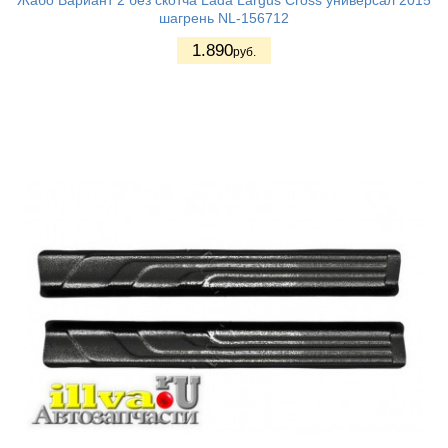
Жабо Вариант 2 без скотча Lada Largus Cross универсал 2015
шагрень NL-156712
1.890
руб.