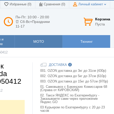
Избранные (0)
Сравнения (
0
)
Личный кабинет
Пн-Пт: 10:00 - 20:00
Корзина
⏰ Сб-Вс+Праздники
Пуста
11-17
 и
МОТО
Тюнинг
ие
50412
к
ДОСТАВКА
001. OZON доставка до 3кг до 31см (430р)
ada
002. OZON доставка до 5кг до 37см (610р)
050412
003. OZON доставка до 15кг до 57см (970р)
01. Самовывоз с Бакинских Комиссаров 68
(Справа от КИРОВСКИЙ)
12
02. Такси ЯНДЕКС по Екатеринбургу -
Заказываете сами через приложение
Яндекс.GO
03 Курьером по Екатеринбургу с 20 до 23
часов