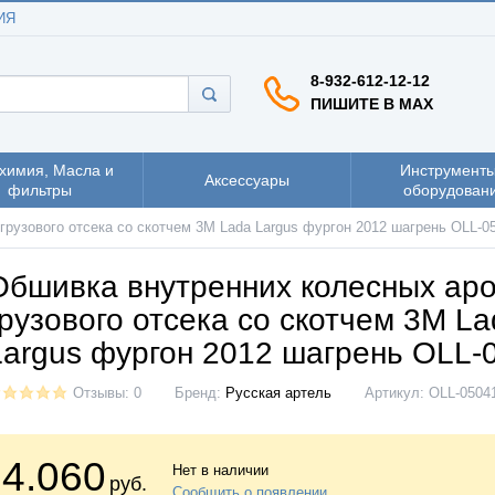
ИЯ
8-932-612-12-12
ПИШИТЕ В MAX
химия, Масла и
Инструменты
Аксессуары
фильтры
оборудован
грузового отсека со скотчем 3М Lada Largus фургон 2012 шагрень OLL-0
Обшивка внутренних колесных аро
грузового отсека со скотчем 3М L
Largus фургон 2012 шагрень OLL-
Отзывы: 0
Бренд:
Русская артель
Артикул:
OLL-0504
4.060
Нет в наличии
руб.
Сообщить о появлении