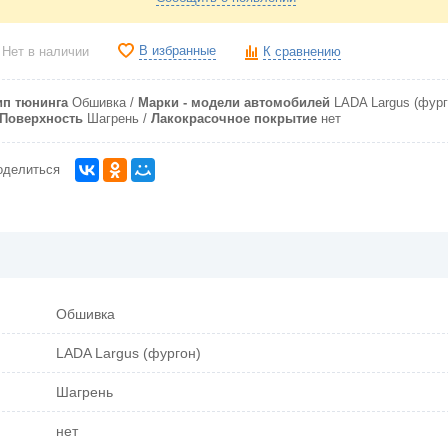
В избранные
Нет в наличии
К сравнению
ип тюнинга
Обшивка
Марки - модели автомобилей
LADA Largus (фург
Поверхность
Шагрень
Лакокрасочное покрытие
нет
оделиться
Обшивка
LADA Largus (фургон)
Шагрень
нет