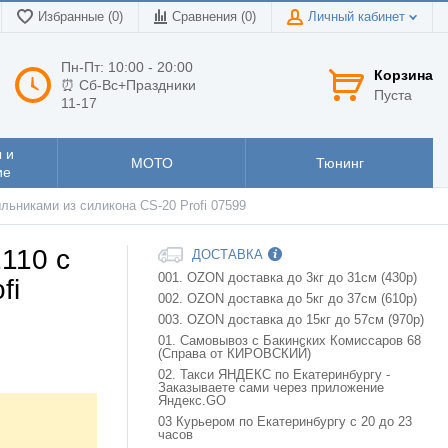
Избранные (0)
Сравнения (
0
)
Личный кабинет
Пн-Пт: 10:00 - 20:00
Корзина
⏰ Сб-Вс+Праздники
Пуста
11-17
 и
МОТО
Тюнинг
ие
ыльниками из силикона CS-20 Profi 07599
2110 с
ДОСТАВКА
001. OZON доставка до 3кг до 31см (430р)
fi
002. OZON доставка до 5кг до 37см (610р)
003. OZON доставка до 15кг до 57см (970р)
01. Самовывоз с Бакинских Комиссаров 68
(Справа от КИРОВСКИЙ)
02. Такси ЯНДЕКС по Екатеринбургу -
Заказываете сами через приложение
Яндекс.GO
03 Курьером по Екатеринбургу с 20 до 23
часов