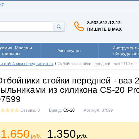
ИЯ
8-932-612-12-12
ПИШИТЕ В MAX
химия, Масла и
Инструменты
Аксессуары
фильтры
оборудован
и отбойники передних стоек
Отбойники стойки передней - ваз 2110 с п
Отбойники стойки передней - ваз 
пыльниками из силикона CS-20 Pro
07599
Отзывы: 0
Бренд:
CS-20
Артикул:
07599
1.650
1.350
руб.
руб.