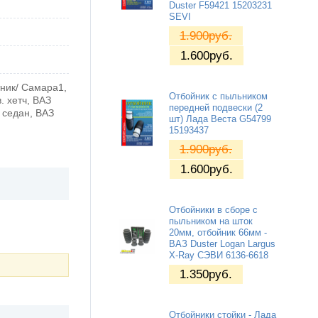
Duster F59421 15203231
SEVI
1.900
руб.
1.600
руб.
тник/ Самара1,
Отбойник с пыльником
. хетч, ВАЗ
передней подвески (2
I седан, ВАЗ
шт) Лада Веста G54799
15193437
1.900
руб.
1.600
руб.
Отбойники в сборе с
пыльником на шток
20мм, отбойник 66мм -
ВАЗ Duster Logan Largus
X-Ray СЭВИ 6136-6618
1.350
руб.
Отбойники стойки - Лада