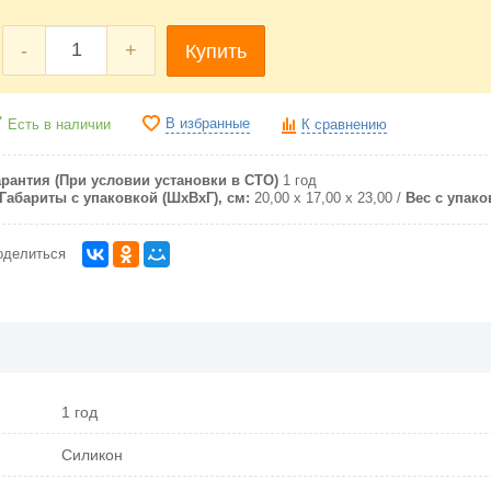
-
+
Купить
В избранные
Есть в наличии
К сравнению
арантия (При условии установки в СТО)
1 год
Габариты с упаковкой (ШxВxГ), см:
20,00 х 17,00 х 23,00
Вес с упаков
оделиться
1 год
Силикон