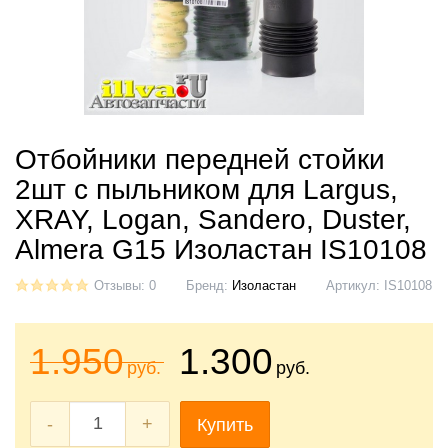
Отбойники передней стойки
2шт с пыльником для Largus,
XRAY, Logan, Sandero, Duster,
Almera G15 Изоластан IS10108
Отзывы: 0
Бренд:
Изоластан
Артикул:
IS10108
1.950
1.300
руб.
руб.
-
+
Купить