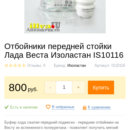
Отбойники передней стойки
Лада Веста Изоластан IS10116
Отзывы: 0
Бренд:
Изоластан
Артикул:
IS10116
800
-
+
Купить
руб.
В избранные
Есть в наличии
К сравнению
Буфер хода сжатия передней подвески - передние отбойники на
Весту из вспененного полиуретана - позволяет получить мягкий