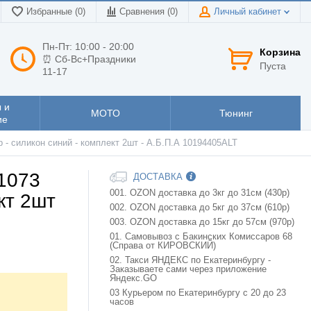
Избранные (0)
Сравнения (
0
)
Личный кабинет
Пн-Пт: 10:00 - 20:00
Корзина
⏰ Сб-Вс+Праздники
Пуста
11-17
 и
МОТО
Тюнинг
ие
р - силикон синий - комплект 2шт - А.Б.П.А 10194405ALT
21073
ДОСТАВКА
001. OZON доставка до 3кг до 31см (430р)
кт 2шт
002. OZON доставка до 5кг до 37см (610р)
003. OZON доставка до 15кг до 57см (970р)
01. Самовывоз с Бакинских Комиссаров 68
(Справа от КИРОВСКИЙ)
02. Такси ЯНДЕКС по Екатеринбургу -
Заказываете сами через приложение
Яндекс.GO
03 Курьером по Екатеринбургу с 20 до 23
часов