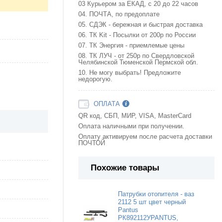
03 Курьером за ЕКАД, с 20 до 22 часов
04. ПОЧТА, по предоплате
05. СДЭК - бережная и быстрая доставка
06. ТК Kit - Посылки от 200р по России
07. ТК Энергия - приемлемые цены
08. ТК ЛУЧ - от 250р по Свердловской
Челябинской Тюменской Пермской обл.
10. Не могу выбрать! Предложите
недорогую.
ОПЛАТА
QR код, СБП, МИР, VISA, MasterCard
Оплата наличными при получении.
Оплату активируем после расчета доставки
ПОЧТОЙ
Похожие товары
Патрубки отопителя - ваз
2112 5 шт цвет черный
Pantus
РК892112УPANTUS,