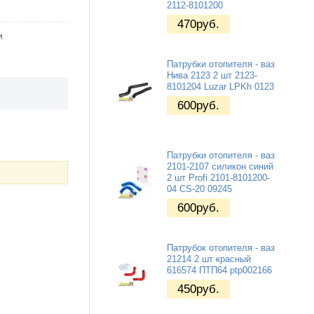
2112-8101200
470
руб.
и
Патрубки отопителя - ваз
Нива 2123 2 шт 2123-
8101204 Luzar LPKh 0123
600
руб.
Патрубки отопителя - ваз
2101-2107 силикон синий
2 шт Profi 2101-8101200-
04 CS-20 09245
600
руб.
Патрубок отопителя - ваз
21214 2 шт красный
616574 ПТП64 ptp002166
450
руб.