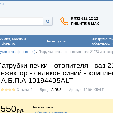
ИЯ
8-932-612-12-12
ПИШИТЕ В MAX
химия, Масла и
Инструменты
Аксессуары
фильтры
оборудован
убки печки (отопителя)
Патрубки печки - отопителя - ваз 21073 инжекто
Патрубки печки - отопителя - ваз 
инжектор - силикон синий - компле
- А.Б.П.А 10194405ALT
Отзывы: 0
Бренд:
A-RUS
Артикул:
10194405ALT
550
Нет в наличии
руб.
Сообщить о появлении