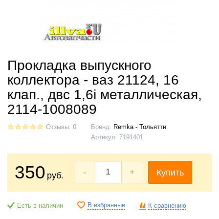
Прокладка выпускного
коллектора - ваз 21124, 16
клап., двс 1,6i металлическая,
2114-1008089
Отзывы: 0
Бренд:
Remka - Тольятти
Артикул:
7191401
350
-
+
Купить
руб.
В избранные
Есть в наличии
К сравнению