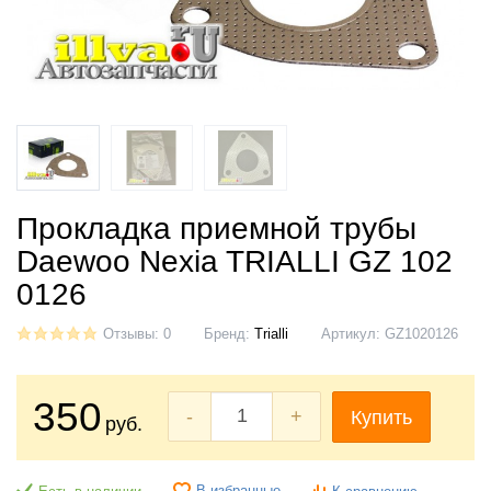
Прокладка приемной трубы
Daewoo Nexia TRIALLI GZ 102
0126
Отзывы: 0
Бренд:
Trialli
Артикул:
GZ1020126
350
-
+
Купить
руб.
В избранные