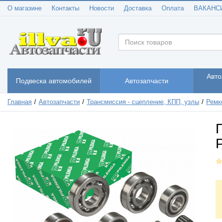
О магазине
Контакты
Новости
Доставка
Оплата
ВАКАНС
Авто
Подвеска автомобилей
Автозапчасти
Главная
Автозапчасти
Трансмиссия - сцепление, КПП, узлы
Ремк