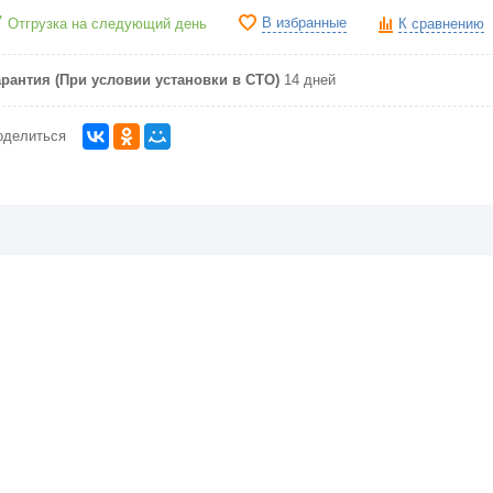
В избранные
Отгрузка на следующий день
К сравнению
арантия (При условии установки в СТО)
14 дней
оделиться