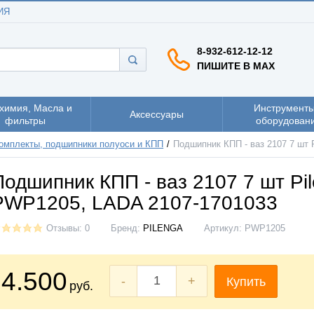
ИЯ
8-932-612-12-12
ПИШИТЕ В MAX
химия, Масла и
Инструменты
Аксессуары
фильтры
оборудован
омплекты, подшипники полуоси и КПП
Подшипник КПП - ваз 2107 7 шт 
Подшипник КПП - ваз 2107 7 шт Pi
PWP1205, LADA 2107-1701033
Отзывы: 0
Бренд:
PILENGA
Артикул:
PWP1205
4.500
-
+
Купить
руб.