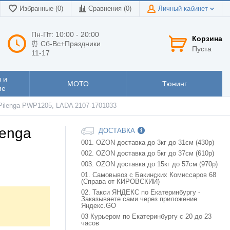
Избранные (0)
Сравнения (
0
)
Личный кабинет
Пн-Пт: 10:00 - 20:00
Корзина
⏰ Сб-Вс+Праздники
Пуста
11-17
 и
МОТО
Тюнинг
ие
Pilenga PWP1205, LADA 2107-1701033
lenga
ДОСТАВКА
001. OZON доставка до 3кг до 31см (430р)
002. OZON доставка до 5кг до 37см (610р)
003. OZON доставка до 15кг до 57см (970р)
01. Самовывоз с Бакинских Комиссаров 68
(Справа от КИРОВСКИЙ)
02. Такси ЯНДЕКС по Екатеринбургу -
Заказываете сами через приложение
Яндекс.GO
03 Курьером по Екатеринбургу с 20 до 23
часов