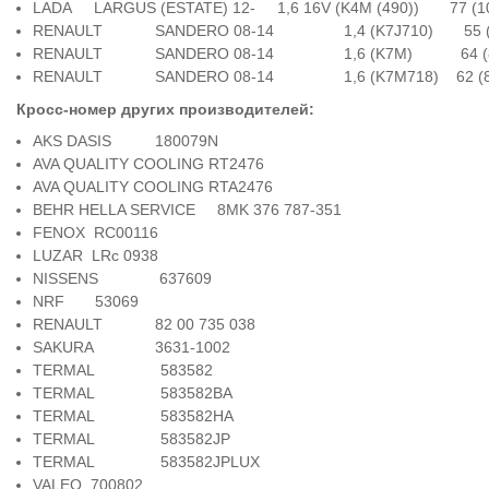
LADA LARGUS (ESTATE) 12- 1,6 16V (K4M (490)) 77
RENAULT SANDERO 08-14 1,4 (K7J710) 55 (75) 
RENAULT SANDERO 08-14 1,6 (K7M) 64 (87) 0
RENAULT SANDERO 08-14 1,6 (K7M718) 62 (84) 
Кросс-номер других производителей:
AKS DASIS 180079N
AVA QUALITY COOLING RT2476
AVA QUALITY COOLING RTA2476
BEHR HELLA SERVICE 8MK 376 787-351
FENOX RC00116
LUZAR LRc 0938
NISSENS 637609
NRF 53069
RENAULT 82 00 735 038
SAKURA 3631-1002
TERMAL 583582
TERMAL 583582BA
TERMAL 583582HA
TERMAL 583582JP
TERMAL 583582JPLUX
VALEO 700802