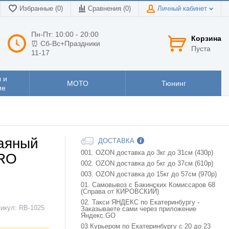
Избранные (0)
Сравнения (
0
)
Личный кабинет
Пн-Пт: 10:00 - 20:00
Корзина
⏰ Сб-Вс+Праздники
Пуста
11-17
 и
МОТО
Тюнинг
ие
паяный
ДОСТАВКА
001. OZON доставка до 3кг до 31см (430р)
ERO
002. OZON доставка до 5кг до 37см (610р)
003. OZON доставка до 15кг до 57см (970р)
01. Самовывоз с Бакинских Комиссаров 68
(Справа от КИРОВСКИЙ)
02. Такси ЯНДЕКС по Екатеринбургу -
тикул:
RB-1025
Заказываете сами через приложение
Яндекс.GO
03 Курьером по Екатеринбургу с 20 до 23