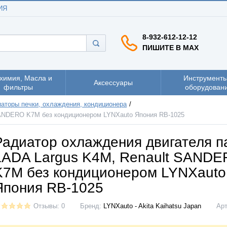
ИЯ
8-932-612-12-12
ПИШИТЕ В MAX
химия, Масла и
Инструменты
Аксессуары
фильтры
оборудован
аторы печки, охлаждения, кондиционера
SANDERO K7M без кондиционером LYNXauto Япония RB-1025
Радиатор охлаждения двигателя 
LADA Largus K4M, Renault SAND
K7M без кондиционером LYNXauto
Япония RB-1025
Отзывы: 0
Бренд:
LYNXauto - Akita Kaihatsu Japan
Ар