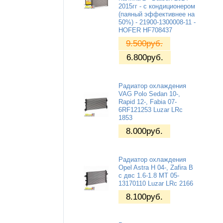
2015гг - с кондиционером
(паяный эффективнее на
50%) - 21900-1300008-11 -
HOFER HF708437
9.500
руб.
6.800
руб.
Радиатор охлаждения
VAG Polo Sedan 10-,
Rapid 12-, Fabia 07-
6RF121253 Luzar LRc
1853
8.000
руб.
Радиатор охлаждения
Opel Astra H 04-, Zafira B
с двс 1.6-1.8 МТ 05-
13170110 Luzar LRc 2166
8.100
руб.