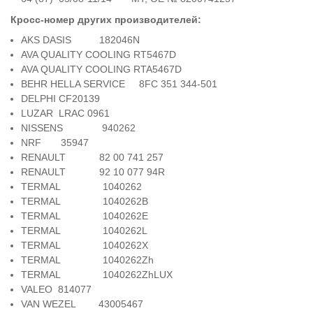
Кросс-номер других производителей:
AKS DASIS 182046N
AVA QUALITY COOLING RT5467D
AVA QUALITY COOLING RTA5467D
BEHR HELLA SERVICE 8FC 351 344-501
DELPHI CF20139
LUZAR LRAC 0961
NISSENS 940262
NRF 35947
RENAULT 82 00 741 257
RENAULT 92 10 077 94R
TERMAL 1040262
TERMAL 1040262B
TERMAL 1040262E
TERMAL 1040262L
TERMAL 1040262X
TERMAL 1040262Zh
TERMAL 1040262ZhLUX
VALEO 814077
VAN WEZEL 43005467