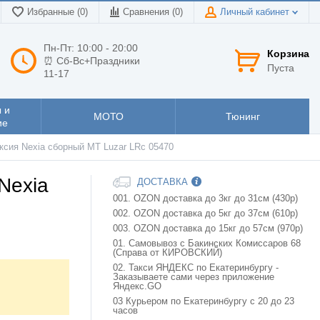
Избранные (0)
Сравнения (
0
)
Личный кабинет
Пн-Пт: 10:00 - 20:00
Корзина
⏰ Сб-Вс+Праздники
Пуста
11-17
 и
МОТО
Тюнинг
ие
сия Nexia сборный МТ Luzar LRc 05470
Nexia
ДОСТАВКА
001. OZON доставка до 3кг до 31см (430р)
002. OZON доставка до 5кг до 37см (610р)
003. OZON доставка до 15кг до 57см (970р)
01. Самовывоз с Бакинских Комиссаров 68
(Справа от КИРОВСКИЙ)
02. Такси ЯНДЕКС по Екатеринбургу -
Заказываете сами через приложение
Яндекс.GO
03 Курьером по Екатеринбургу с 20 до 23
часов