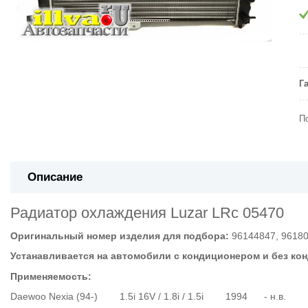
Г
П
Описание
Радиатор охлаждения Luzar LRc 05470
Оригинальный номер изделия для подбора:
96144847, 9618
Устанавливается на автомобили с кондиционером и без ко
Применяемость:
Daewoo Nexia (94-) 1.5i 16V / 1.8i / 1.5i 1994 - н.в.