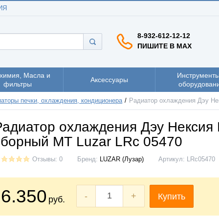
ИЯ
8-932-612-12-12
ПИШИТЕ В MAX
химия, Масла и
Инструменты
Аксессуары
фильтры
оборудован
аторы печки, охлаждения, кондиционера
Радиатор охлаждения Дэу Нек
Радиатор охлаждения Дэу Нексия 
сборный МТ Luzar LRc 05470
Отзывы: 0
Бренд:
LUZAR (Лузар)
Артикул:
LRc05470
6.350
-
+
Купить
руб.