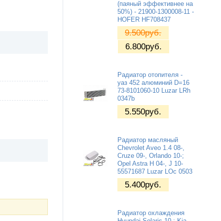
(паяный эффективнее на
50%) - 21900-1300008-11 -
HOFER HF708437
9.500
руб.
6.800
руб.
Радиатор отопителя -
уаз 452 алюминий D=16
73-8101060-10 Luzar LRh
0347b
5.550
руб.
Радиатор масляный
Chevrolet Aveo 1.4 08-,
Cruze 09-, Orlando 10-;
Opel Astra H 04-, J 10-
55571687 Luzar LOc 0503
5.400
руб.
Радиатор охлаждения
Hyundai Solaris 10-; Kia