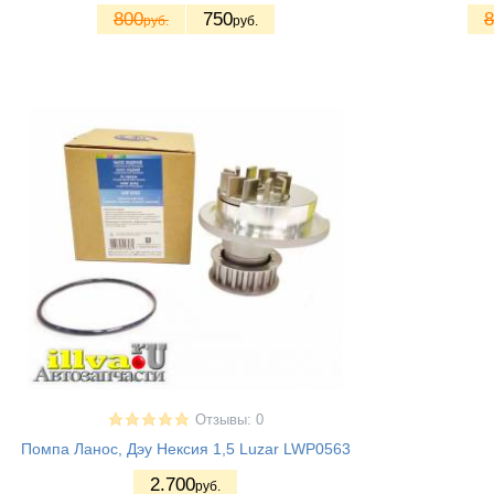
800
750
8
руб.
руб.
Отзывы: 0
Помпа Ланос, Дэу Нексия 1,5 Luzar LWP0563
2.700
руб.