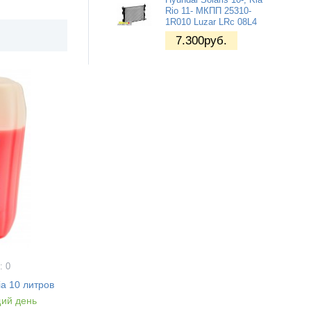
Rio 11- МКПП 25310-
1R010 Luzar LRc 08L4
7.300
руб.
: 0
ia 10 литров
ий день