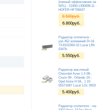
(паяный эффективнее на
50%) - 21900-1300008-11 -
HOFER HF708437
9.500
руб.
6.800
руб.
Радиатор отопителя -
уаз 452 алюминий D=16
73-8101060-10 Luzar LRh
0347b
5.550
руб.
Радиатор масляный
Chevrolet Aveo 1.4 08-,
Cruze 09-, Orlando 10-;
Opel Astra H 04-, J 10-
55571687 Luzar LOc 0503
5.400
руб.
Радиатор отопителя - газ
3302 Next, ГАЗон Next