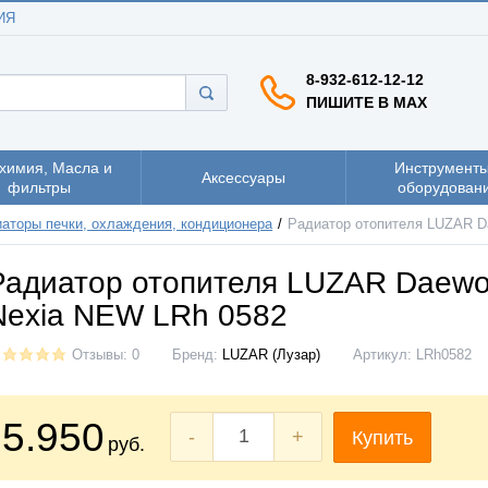
ИЯ
8-932-612-12-12
ПИШИТЕ В MAX
химия, Масла и
Инструменты
Аксессуары
фильтры
оборудован
аторы печки, охлаждения, кондиционера
Радиатор отопителя LUZAR D
Радиатор отопителя LUZAR Daew
Nexia NEW LRh 0582
Отзывы: 0
Бренд:
LUZAR (Лузар)
Артикул:
LRh0582
5.950
-
+
Купить
руб.