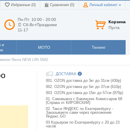
Избранные (0)
Сравнения (
0
)
Личный кабинет
Пн-Пт: 10:00 - 20:00
Корзина
⏰ Сб-Вс+Праздники
Пуста
11-17
 и
МОТО
Тюнинг
ие
aewoo Nexia NEW LRh 0582
oo
ДОСТАВКА
001. OZON доставка до 3кг до 31см (430р)
002. OZON доставка до 5кг до 37см (610р)
003. OZON доставка до 15кг до 57см (970р)
01. Самовывоз с Бакинских Комиссаров 68
(Справа от КИРОВСКИЙ)
02. Такси ЯНДЕКС по Екатеринбургу -
Заказываете сами через приложение
Яндекс.GO
03 Курьером по Екатеринбургу с 20 до 23
часов