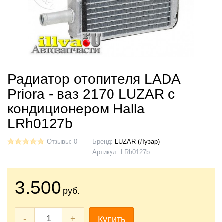
Радиатор отопителя LADA
Priora - ваз 2170 LUZAR с
кондиционером Halla
LRh0127b
Отзывы: 0
Бренд:
LUZAR (Лузар)
Артикул:
LRh0127b
3.500
руб.
-
+
Купить