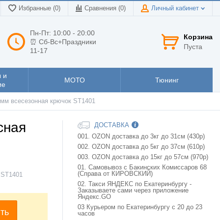
Избранные (0)
Сравнения (
0
)
Личный кабинет
Пн-Пт: 10:00 - 20:00
Корзина
⏰ Сб-Вс+Праздники
Пуста
11-17
 и
МОТО
Тюнинг
ие
 мм всесезонная крючок ST1401
сная
ДОСТАВКА
001. OZON доставка до 3кг до 31см (430р)
002. OZON доставка до 5кг до 37см (610р)
003. OZON доставка до 15кг до 57см (970р)
01. Самовывоз с Бакинских Комиссаров 68
(Справа от КИРОВСКИЙ)
:
ST1401
02. Такси ЯНДЕКС по Екатеринбургу -
Заказываете сами через приложение
Яндекс.GO
03 Курьером по Екатеринбургу с 20 до 23
ть
часов