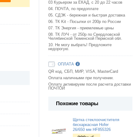
03 Курьером за ЕКАД, с 20 до 22 часов
04. ПОЧТА, по предоплате
05. СДЭК - бережная и быстрая доставка
06. ТК Kit - Посылки от 200р по России
07. ТК Энергия - приемлемые цены
08. ТК ЛУЧ - от 250р по Свердловской
Челябинской Тюменской Пермской обл.
10. Не могу выбрать! Предложите
недорогую.
ОПЛАТА
QR код, СБП, МИР, VISA, MasterCard
Оплата наличными при получении.
Оплату активируем после расчета доставки
ПОЧТОЙ
Похожие товары
Щетка стеклоочистителя
бескаркасная Hofer
26/650 мм HF855326