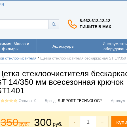
ИЯ
8-932-612-12-12
ПИШИТЕ В MAX
химия, Масла и
Инструменты
Аксессуары
фильтры
оборудован
ки стеклоочистителя
Щетка стеклоочистителя бескаркасная ST 14/350
Щетка стеклоочистителя бескарка
ST 14/350 мм всесезонная крючок
ST1401
Отзывы: 0
Бренд:
SUPPORT TECHNOLOGY
Артикул
350
300
-
+
Купи
руб.
руб.