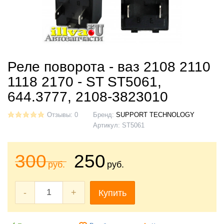
Реле поворота - ваз 2108 2110
1118 2170 - ST ST5061,
644.3777, 2108-3823010
Отзывы: 0
Бренд:
SUPPORT TECHNOLOGY
Артикул:
ST5061
300
250
руб.
руб.
-
+
Купить