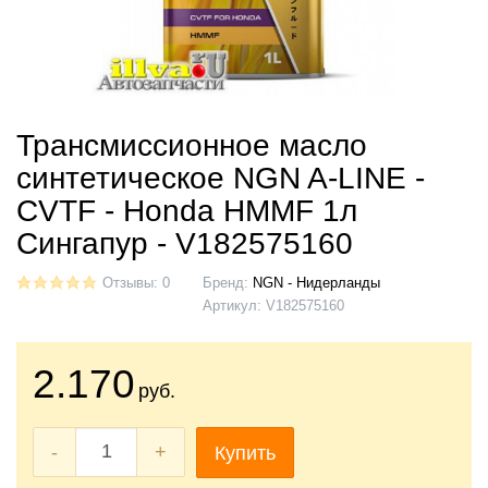
Трансмиссионное масло
синтетическое NGN A-LINE -
CVTF - Honda HMMF 1л
Сингапур - V182575160
Отзывы: 0
Бренд:
NGN - Нидерланды
Артикул:
V182575160
2.170
руб.
-
+
Купить