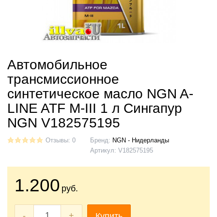
Автомобильное
трансмиссионное
синтетическое масло NGN A-
LINE ATF M-III 1 л Сингапур
NGN V182575195
Отзывы: 0
Бренд:
NGN - Нидерланды
Артикул:
V182575195
1.200
руб.
-
+
Купить