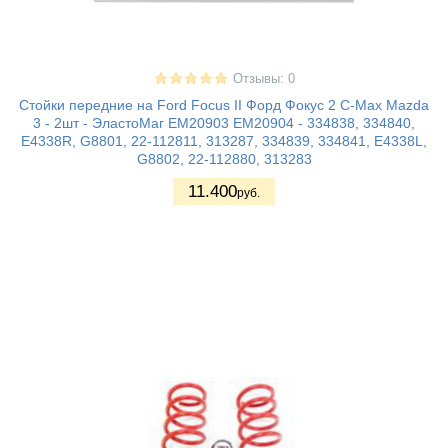
Отзывы: 0
Стойки передние на Ford Focus II Форд Фокус 2 C-Max Mazda
3 - 2шт - ЭластоМаг EM20903 EM20904 - 334838, 334840,
E4338R, G8801, 22-112811, 313287, 334839, 334841, E4338L,
G8802, 22-112880, 313283
11.400
руб.