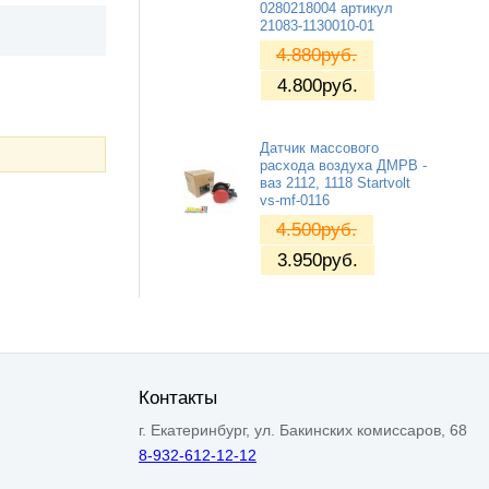
0280218004 артикул
21083-1130010-01
4.880
руб.
4.800
руб.
Датчик массового
расхода воздуха ДМРВ -
ваз 2112, 1118 Startvolt
vs-mf-0116
4.500
руб.
3.950
руб.
Контакты
г. Екатеринбург, ул. Бакинских комиссаров, 68
8-932-612-12-12