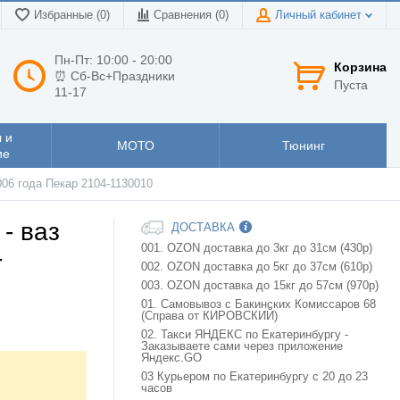
Избранные (0)
Сравнения (
0
)
Личный кабинет
Пн-Пт: 10:00 - 20:00
Корзина
⏰ Сб-Вс+Праздники
Пуста
11-17
 и
МОТО
Тюнинг
ие
006 года Пекар 2104-1130010
- ваз
ДОСТАВКА
001. OZON доставка до 3кг до 31см (430р)
-
002. OZON доставка до 5кг до 37см (610р)
003. OZON доставка до 15кг до 57см (970р)
01. Самовывоз с Бакинских Комиссаров 68
(Справа от КИРОВСКИЙ)
02. Такси ЯНДЕКС по Екатеринбургу -
Заказываете сами через приложение
Яндекс.GO
03 Курьером по Екатеринбургу с 20 до 23
часов