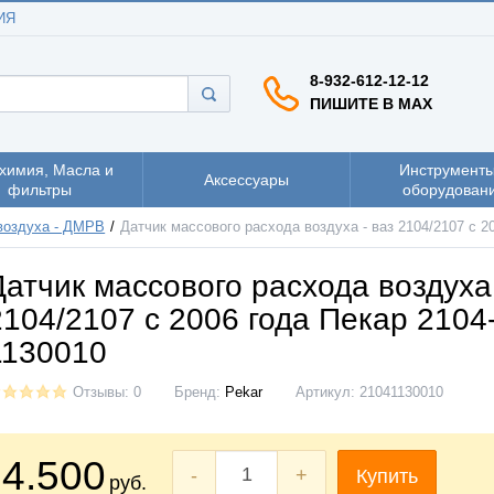
ИЯ
8-932-612-12-12
ПИШИТЕ В MAX
химия, Масла и
Инструменты
Аксессуары
фильтры
оборудован
воздуха - ДМРВ
Датчик массового расхода воздуха - ваз 2104/2107 с 2
Датчик массового расхода воздуха 
2104/2107 с 2006 года Пекар 2104
1130010
Отзывы: 0
Бренд:
Pekar
Артикул:
21041130010
4.500
-
+
Купить
руб.