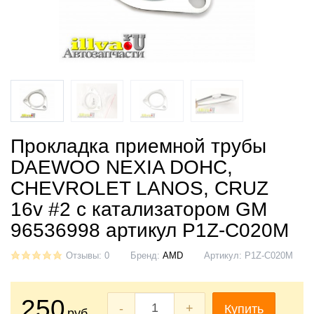
Прокладка приемной трубы
DAEWOO NEXIA DOHC,
CHEVROLET LANOS, CRUZ
16v #2 c катализатором GM
96536998 артикул P1Z-C020M
Отзывы: 0
Бренд:
AMD
Артикул:
P1Z-C020M
250
-
+
Купить
руб.