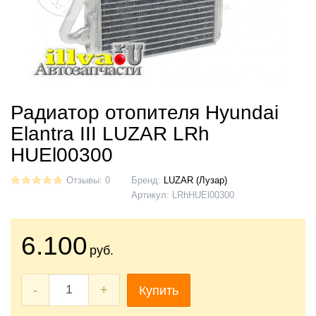
Радиатор отопителя Hyundai
Elantra III LUZAR LRh
HUEl00300
Отзывы: 0
Бренд:
LUZAR (Лузар)
Артикул:
LRhHUEl00300
6.100
руб.
-
+
Купить