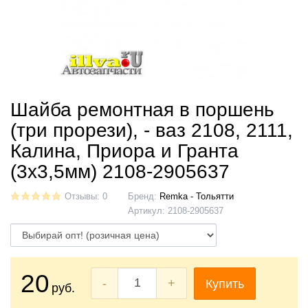
Шайба ремонтная в поршень
(три прорези), - ваз 2108, 2111,
Калина, Приора и Гранта
(3х3,5мм) 2108-2905637
Отзывы: 0
Бренд:
Remka - Тольятти
Артикул:
2108-2905637
20
-
+
Купить
руб.