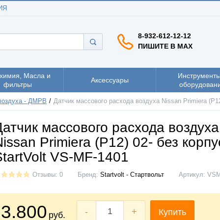
ИЯ
8-932-612-12-12
ПИШИТЕ В MAX
химия, Масла и
Инструменты
Аксессуары
фильтры
оборудован
воздуха - ДМРВ
Датчик массового расхода воздуха Nissan Primiera (P12
Датчик массового расхода воздуха
Nissan Primiera (P12) 02- без корпу
StartVolt VS-MF-1401
Отзывы: 0
Бренд:
Startvolt - Стартвольт
Артикул:
VSM
3.800
-
+
Купить
руб.