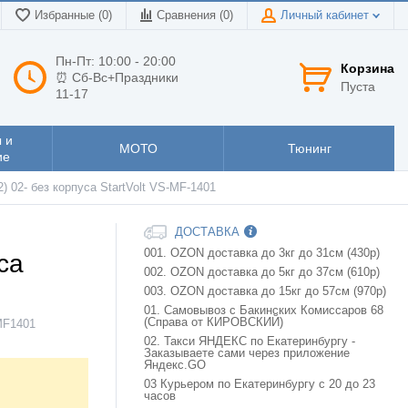
Избранные (0)
Сравнения (
0
)
Личный кабинет
Пн-Пт: 10:00 - 20:00
Корзина
⏰ Сб-Вс+Праздники
Пуста
11-17
 и
МОТО
Тюнинг
ие
) 02- без корпуса StartVolt VS-MF-1401
ДОСТАВКА
001. OZON доставка до 3кг до 31см (430р)
са
002. OZON доставка до 5кг до 37см (610р)
003. OZON доставка до 15кг до 57см (970р)
01. Самовывоз с Бакинских Комиссаров 68
(Справа от КИРОВСКИЙ)
F1401
02. Такси ЯНДЕКС по Екатеринбургу -
Заказываете сами через приложение
Яндекс.GO
03 Курьером по Екатеринбургу с 20 до 23
часов