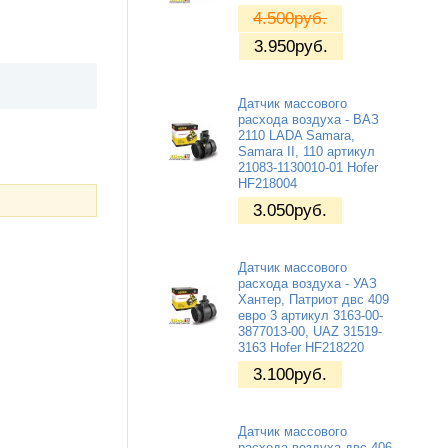
4.500
руб.
3.950
руб.
Датчик массового
расхода воздуха - ВАЗ
2110 LADA Samara,
Samara II, 110 артикул
21083-1130010-01 Hofer
HF218004
3.050
руб.
Датчик массового
расхода воздуха - УАЗ
Хантер, Патриот двс 409
евро 3 артикул 3163-00-
3877013-00, UAZ 31519-
3163 Hofer HF218220
3.100
руб.
Датчик массового
расхода воздуха двс 406