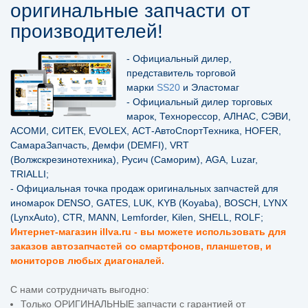
оригинальные запчасти от
производителей!
- Официальный дилер,
представитель торговой
марки
SS20
и Эластомаг
- Официальный дилер торговых
марок, Технорессор, АЛНАС, СЭВИ,
АСОМИ, СИТЕК, EVOLEX, АСТ-АвтоСпортТехника, HOFER,
СамараЗапчасть, Демфи (DEMFI), VRT
(Волжскрезинотехника), Русич (Саморим), AGA, Luzar,
TRIALLI;
- Официальная точка продаж оригинальных запчастей для
иномарок DENSO, GATES, LUK, KYB (Koyaba), BOSCH, LYNX
(LynxAuto), CTR, MANN, Lemforder, Kilen, SHELL, ROLF;
Интернет-магазин illva.ru - вы можете использовать для
заказов автозапчастей со смартфонов, планшетов, и
мониторов любых диагоналей.
С нами сотрудничать выгодно:
Только ОРИГИНАЛЬНЫЕ запчасти с гарантией от