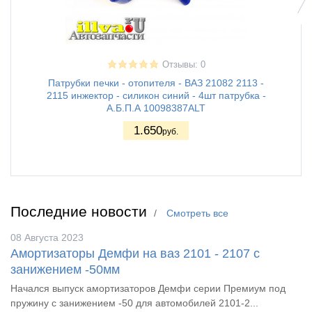
Отзывы: 0
Патрубки печки - отопителя - ВАЗ 21082 2113 -
Па
2115 инжектор - силикон синий - 4шт патрубка -
21
А.Б.П.А 10098387ALT
1.650
руб.
Последние новости
Смотреть все
08 Августа 2023
Амортизаторы Демфи на ваз 2101 - 2107 с
занижением -50мм
Начался выпуск амортизаторов Демфи серии Премиум под
пружину с занижением -50 для автомобилей 2101-2...