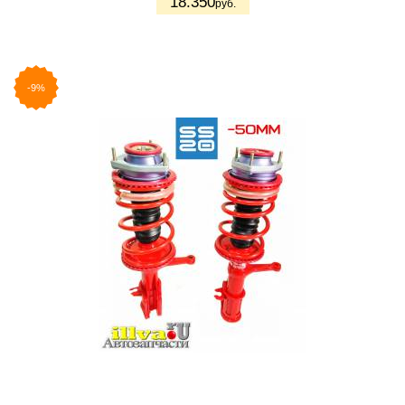
18.350
руб.
-9%