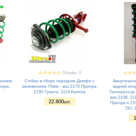
Отзывы: 0
жением
Стойки в сборе передние Демфи с
Амортизато
иора,
занижением 70мм - ваз 2170 Приора,
задней оп
2190 Гранта, 1119 Калина
Технорессор 
ваз 2108, 21
22.800
руб.
Приора и 219
DO, 
1