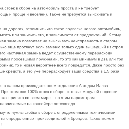
а стоек в сборе на автомобиль проста и не требует
мощь и проще и веселей). Также не требуется выискивать и
на дорогах, вспомнить что такое подвеска нового автомобиль,
сить или занизить его, в зависимости от предпочтений. К тому
кая замена позволяет не выискивать неисправность в старом
лько еще протянут, если заменю только один вышедший из строя
всего частичная замена ведет к существенному перерасходу
арыми просевшими пружинами, то это как минимум в два или три
тбойник, то и новая вероятнее всего повредится. Даже просто без
е средств, а это уже перерасходует ваши средства в 1,5 раза
ые в нашем производственном отделении Автодом Иллва
и этом все 100% стоек в сборе, готовых модулей подвески,
как принято во всем мире – по этим параметрам
танавливаемые на конвейере автозавода.
му-то нужны стойки в сборе с определенными техническими
енты определенных производителей и брендов. Также можем
!