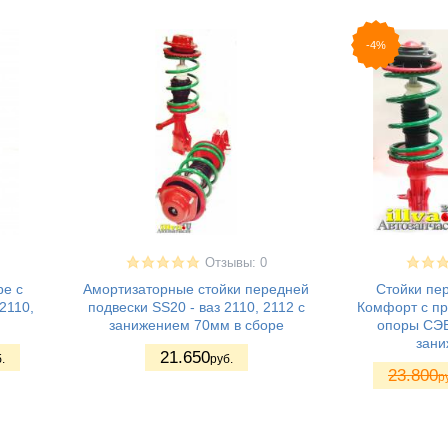
-4%
Отзывы: 0
ре с
Амортизаторные стойки передней
Стойки пе
2110,
подвески SS20 - ваз 2110, 2112 с
Комфорт с п
занижением 70мм в сборе
опоры СЭВИ
зани
21.650
.
руб.
23.800
р