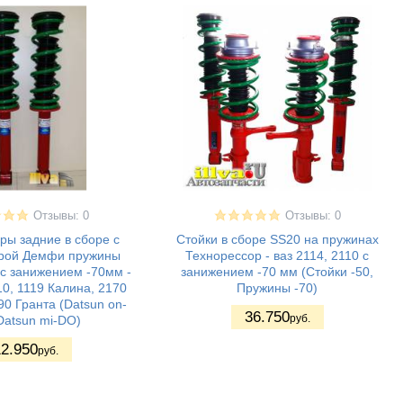
Отзывы: 0
Отзывы: 0
ры задние в сборе с
Стойки в сборе SS20 на пружинах
орой Демфи пружины
Технорессор - ваз 2114, 2110 с
с занижением -70мм -
занижением -70 мм (Стойки -50,
10, 1119 Калина, 2170
Пружины -70)
0 Гранта (Datsun on-
36.750
руб.
Datsun mi-DO)
2.950
руб.