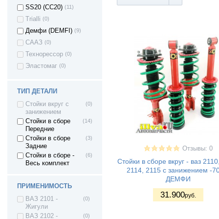
SS20 (СС20)
(11)
Trialli
(0)
Демфи (DEMFI)
(9)
СААЗ
(0)
Технорессор
(0)
Эластомаг
(0)
ТИП ДЕТАЛИ
Стойки вкруг с
(0)
занижением
Стойки в сборе
(14)
Передние
Стойки в сборе
(3)
Задние
Отзывы: 0
Стойки в сборе -
(6)
Стойки в сборе вкруг - ваз 2110
Весь комплект
2114, 2115 с занижением -7
ДЕМФИ
ПРИМЕНИМОСТЬ
31.900
руб.
ВАЗ 2101 -
(0)
Жигули
ВАЗ 2102 -
(0)