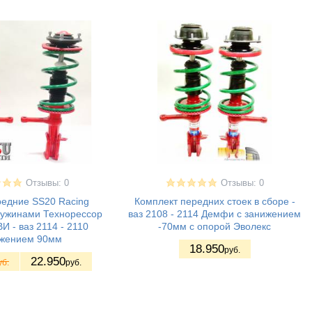
Отзывы: 0
Отзывы: 0
редние SS20 Racing
Комплект передних стоек в сборе -
ружинами Технорессор
ваз 2108 - 2114 Демфи с занижением
 - ваз 2114 - 2110
-70мм с опорой Эволекс
жением 90мм
18.950
руб.
22.950
уб.
руб.