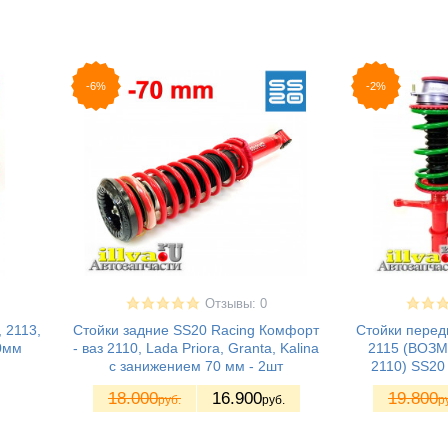
-6%
-2%
Отзывы: 0
, 2113,
Стойки задние SS20 Racing Комфорт
Стойки передн
0мм
- ваз 2110, Lada Priora, Granta, Kalina
2115 (ВОЗ
с занижением 70 мм - 2шт
2110) SS20
18.000
16.900
19.800
руб.
руб.
р