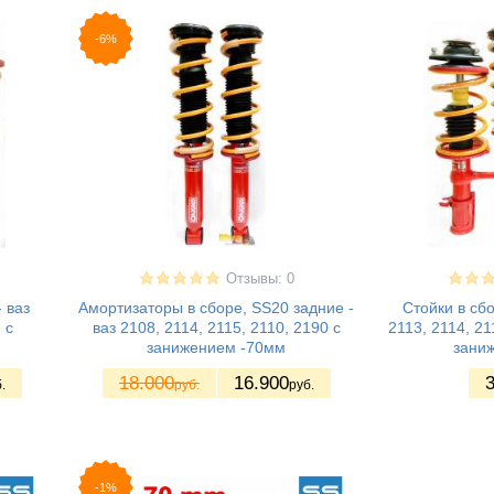
-6%
Отзывы: 0
 ваз
Амортизаторы в сборе, SS20 задние -
Стойки в сб
 с
ваз 2108, 2114, 2115, 2110, 2190 с
2113, 2114, 2
занижением -70мм
зани
18.000
16.900
3
.
руб.
руб.
-1%