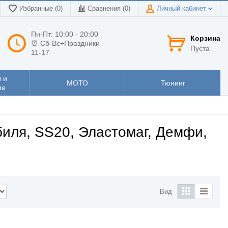
Избранные (0)
Сравнения (
0
)
Личный кабинет
Пн-Пт: 10:00 - 20:00
Корзина
⏰ Сб-Вс+Праздники
Пуста
11-17
 и
МОТО
Тюнинг
ие
биля, SS20, Эластомаг, Демфи,
Вид