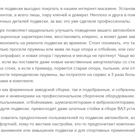
ля подвески выгодно покупать в нашем интернет-магазине. Установк
ентов, а всего лишь, пару ключей и домкрат. Неплохо и друга в по
ичных деталей подвески, за вас это уже сделали профессионалы.
ре позволяют кардинально улучшить поведение вашего автомобиля 
ционные характеристики, восстановить клиренс, а может даже завы
кономить на ремонте подвески во времени. Стоит понимать, что та
олько просели пружины или жива ли еще опора и отбойник, или ско
контрафакт, и новая опора / пружина и месяца не протянут. Чаще 
, если вы поставите даже новые качественные амортизаторы со ст
х стоек, а если к примеру, порвется старая опора, пыльник, или о
ости периодически пружины, вы потратите на сервис в 3 раза больш
ами в комплекте.
 как фирменные заводской сборки, так и подобранные, и собранн
 и инженерами на профессиональном сборочном оборудовании. Пр
пыльниками, отбойниками, шумоизоляторами и виброизоляторами, 
дуля подвески, превосходят даже штатные стойки в сборе ВАЗ ус
охватить предпочтения пользователей по подвеске автомобиля, ко
мфортней, кому-то жесткие настройки, кто-то предпочитает компон
д занижение или завышение подвески и для спортивных применений