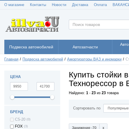
О магазине
Контакты
Новости
Доставка
Оплата
ВАКАНС
Авто
Подвеска автомобилей
Автозапчасти
Главная
Подвеска автомобилей
Амортизаторы ВАЗ и иномарки
С
Купить стойки 
ЦЕНА
Технорессор в 
Найдено:
1
-
23
из
23
товара
Сортировать по
БРЕНД
CS-20
(0)
FOX
(3)
Занижение -70