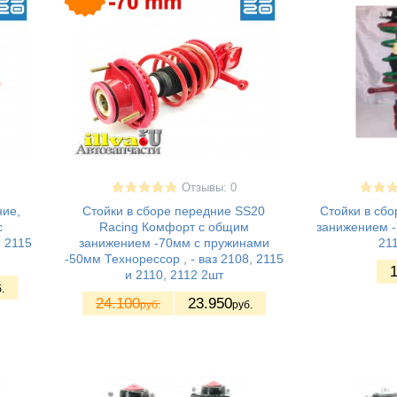
Отзывы: 0
ние,
Стойки в сборе передние SS20
Стойки в сб
с
Racing Комфорт с общим
занижением -7
, 2115
занижением -70мм с пружинами
211
-50мм Технорессор , - ваз 2108, 2115
1
и 2110, 2112 2шт
.
24.100
23.950
руб.
руб.