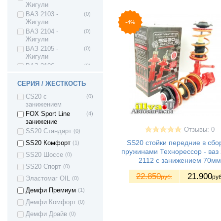
Жигули
ВАЗ 2103 -
(0)
Жигули
-4%
ВАЗ 2104 -
(0)
Жигули
ВАЗ 2105 -
(0)
Жигули
ВАЗ 2106 -
(0)
Жигули
ВАЗ 2107 -
(0)
СЕРИЯ / ЖЕСТКОСТЬ
Жигули
CS20 с
(0)
ВАЗ 2108 - Лада/
(16)
занижением
Спутник/
FOX Sport Line
(4)
Самара1
занижение
ВАЗ 2109 - Лада/
(16)
Отзывы: 0
SS20 Стандарт
(0)
Спутник/
Самара1
SS20 стойки передние в сбо
SS20 Комфорт
(1)
пружинами Технорессор - ваз 
ВАЗ 21099 -
(12)
SS20 Шоссе
(0)
Лада/ Самара1
2112 с занижением 70мм
SS20 Спорт
(0)
ВАЗ 2113 - Лада
(17)
22.850
21.900
Самара II 3дв.
руб.
руб
Эластомаг OIL
(0)
хетч
Демфи Премиум
(1)
ВАЗ 2114 - Лада
(17)
Самара II 5дв.
Демфи Комфорт
(0)
хетч
Демфи Драйв
(0)
ВАЗ 2115 - Лада
(13)