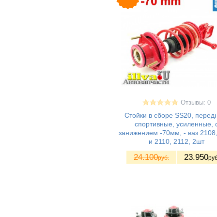
Datsun mi-DO
(4)
Отзывы: 0
Стойки в сборе SS20, перед
спортивные, усиленные, 
занижением -70мм, - ваз 2108
и 2110, 2112, 2шт
24.100
23.950
руб.
руб