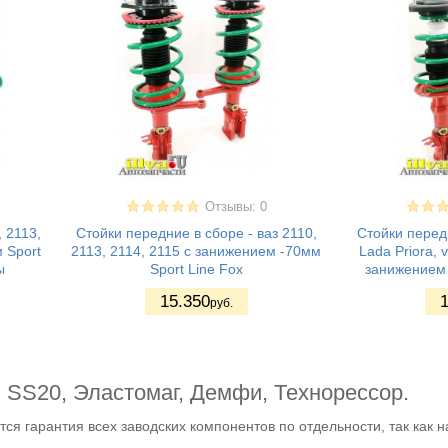
Отзывы: 0
, 2113,
Стойки передние в сборе - ваз 2110,
Стойки передн
 Sport
2113, 2114, 2115 с занижением -70мм
Lada Priora, 
ы
Sport Line Fox
занижением 
15.350
1
руб.
, SS20, Эластомаг, Демфи, Технорессор.
яется гарантия всех заводских компонентов по отдельности, так к