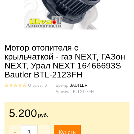
Мотор отопителя с
крыльчаткой - газ NEXT, ГАЗон
NEXT, Урал NEXT 16466693S
Bautler BTL-2123FH
Отзывы: 0
Бренд:
BAUTLER
Артикул:
BTL2123FH
5.200
руб.
-
+
Купить