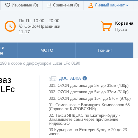
Избранные (0)
Сравнения (
0
)
Личный кабинет
Пн-Пт: 10:00 - 20:00
Корзина
⏰ Сб-Вс+Праздники
Пуста
11-17
 и
МОТО
Тюнинг
ие
2190 в сборе с диффузором Luzar LFc 0190
ваз
ДОСТАВКА
001. OZON доставка до 3кг до 31см (430р)
 LFc
002. OZON доставка до 5кг до 37см (610р)
003. OZON доставка до 15кг до 57см (970р)
01. Самовывоз с Бакинских Комиссаров 68
(Справа от КИРОВСКИЙ)
02. Такси ЯНДЕКС по Екатеринбургу -
Заказываете сами через приложение
Яндекс.GO
03 Курьером по Екатеринбургу с 20 до 23
часов