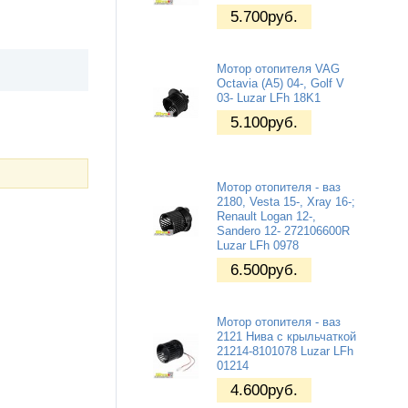
5.700
руб.
Мотор отопителя VAG
Octavia (A5) 04-, Golf V
03- Luzar LFh 18K1
5.100
руб.
Мотор отопителя - ваз
2180, Vesta 15-, Xray 16-;
Renault Logan 12-,
Sandero 12- 272106600R
Luzar LFh 0978
6.500
руб.
Мотор отопителя - ваз
2121 Нива с крыльчаткой
21214-8101078 Luzar LFh
01214
4.600
руб.