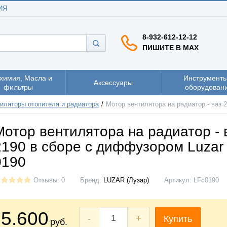
ИЯ
8-932-612-12-12
ПИШИТЕ В MAX
химия, Масла и
Инструменты
Аксессуары
фильтры
оборудован
иляторы отопителя и радиатора
Мотор вентилятора на радиатор - ваз 
Мотор вентилятора на радиатор - 
2190 в сборе с диффузором Luzar
0190
Отзывы: 0
Бренд:
LUZAR (Лузар)
Артикул:
LFc0190
5.600
-
+
Купить
руб.