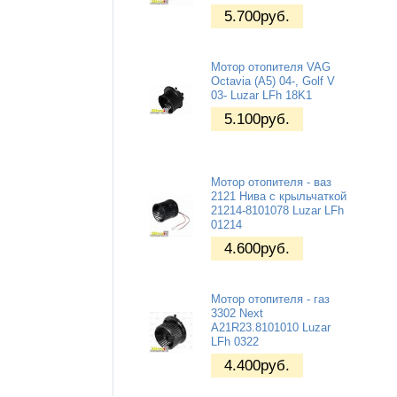
5.700
руб.
Мотор отопителя VAG
Octavia (A5) 04-, Golf V
03- Luzar LFh 18K1
5.100
руб.
Мотор отопителя - ваз
2121 Нива с крыльчаткой
21214-8101078 Luzar LFh
01214
4.600
руб.
Мотор отопителя - газ
3302 Next
A21R23.8101010 Luzar
LFh 0322
4.400
руб.