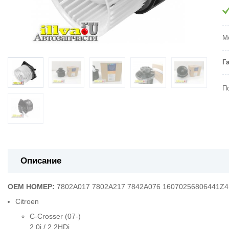
Мо
Г
П
Описание
OEM НОМЕР:
7802A017
7802A217
7842A076
1607025680
6441Z4
Citroen
C-Crosser (07-)
2.0i / 2.2HDi