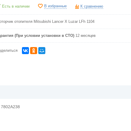
В избранные
Есть в наличии
К сравнению
торчик отопителя Mitsubishi Lancer X Luzar LFh 1104
арантия (При условии установки в СТО)
12 месяцев
оделиться
7802A238