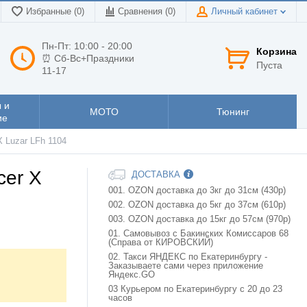
Избранные (0)
Сравнения (
0
)
Личный кабинет
Пн-Пт: 10:00 - 20:00
Корзина
⏰ Сб-Вс+Праздники
Пуста
11-17
 и
МОТО
Тюнинг
ие
X Luzar LFh 1104
cer X
ДОСТАВКА
001. OZON доставка до 3кг до 31см (430р)
002. OZON доставка до 5кг до 37см (610р)
003. OZON доставка до 15кг до 57см (970р)
01. Самовывоз с Бакинских Комиссаров 68
(Справа от КИРОВСКИЙ)
02. Такси ЯНДЕКС по Екатеринбургу -
Заказываете сами через приложение
Яндекс.GO
03 Курьером по Екатеринбургу с 20 до 23
часов