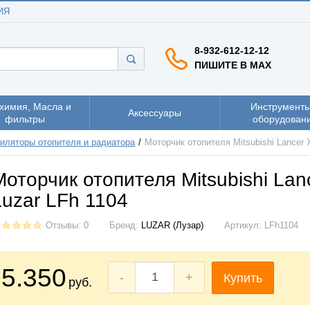
ИЯ
8-932-612-12-12
ПИШИТЕ В MAX
химия, Масла и
Инструменты
Аксессуары
фильтры
оборудован
иляторы отопителя и радиатора
Моторчик отопителя Mitsubishi Lancer 
Моторчик отопителя Mitsubishi Lan
Luzar LFh 1104
Отзывы: 0
Бренд:
LUZAR (Лузар)
Артикул:
LFh1104
5.350
-
+
Купить
руб.