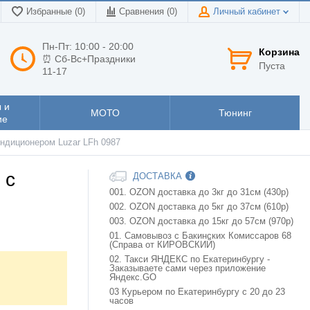
Избранные (0)
Сравнения (
0
)
Личный кабинет
Пн-Пт: 10:00 - 20:00
Корзина
⏰ Сб-Вс+Праздники
Пуста
11-17
 и
МОТО
Тюнинг
ие
ондиционером Luzar LFh 0987
 c
ДОСТАВКА
001. OZON доставка до 3кг до 31см (430р)
002. OZON доставка до 5кг до 37см (610р)
003. OZON доставка до 15кг до 57см (970р)
01. Самовывоз с Бакинских Комиссаров 68
(Справа от КИРОВСКИЙ)
02. Такси ЯНДЕКС по Екатеринбургу -
Заказываете сами через приложение
Яндекс.GO
03 Курьером по Екатеринбургу с 20 до 23
часов