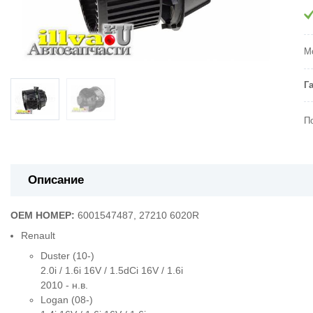
М
Г
П
Описание
OEM НОМЕР:
6001547487,
27210 6020R
Renault
Duster (10-)
2.0i / 1.6i 16V / 1.5dCi 16V / 1.6i
2010 - н.в.
Logan (08-)