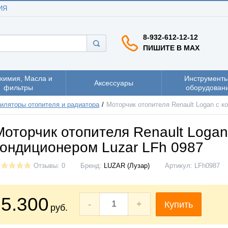
ИЯ
8-932-612-12-12
ПИШИТЕ В MAX
химия, Масла и
Инструменты
Аксессуары
фильтры
оборудован
иляторы отопителя и радиатора
Моторчик отопителя Renault Logan c к
Моторчик отопителя Renault Logan
кондиционером Luzar LFh 0987
Отзывы: 0
Бренд:
LUZAR (Лузар)
Артикул:
LFh0987
5.300
-
+
Купить
руб.