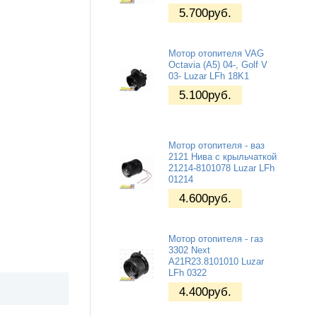
5.700
руб.
Мотор отопителя VAG
Octavia (A5) 04-, Golf V
03- Luzar LFh 18K1
5.100
руб.
Мотор отопителя - ваз
2121 Нива с крыльчаткой
21214-8101078 Luzar LFh
01214
4.600
руб.
Мотор отопителя - газ
3302 Next
A21R23.8101010 Luzar
LFh 0322
4.400
руб.