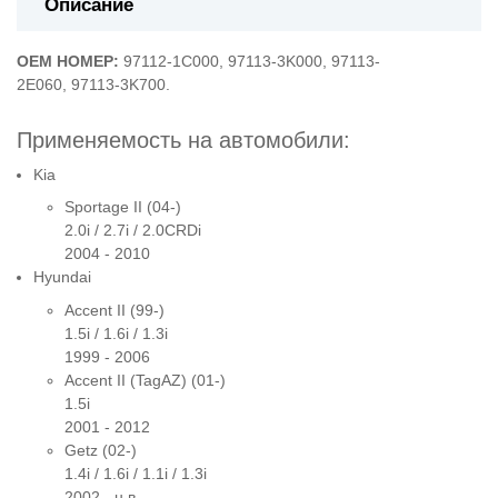
Описание
OEM НОМЕР:
97112-1C000,
97113-3K000,
97113-
2E060,
97113-3K700.
Применяемость на автомобили:
Kia
Sportage II (04-)
2.0i / 2.7i / 2.0CRDi
2004 - 2010
Hyundai
Accent II (99-)
1.5i / 1.6i / 1.3i
1999 - 2006
Accent II (TagAZ) (01-)
1.5i
2001 - 2012
Getz (02-)
1.4i / 1.6i / 1.1i / 1.3i
2002 - н.в.