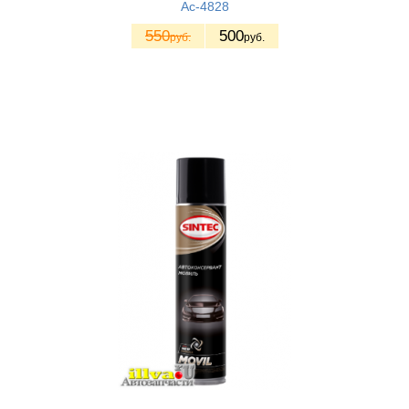
Ас-4828
550
500
руб.
руб.