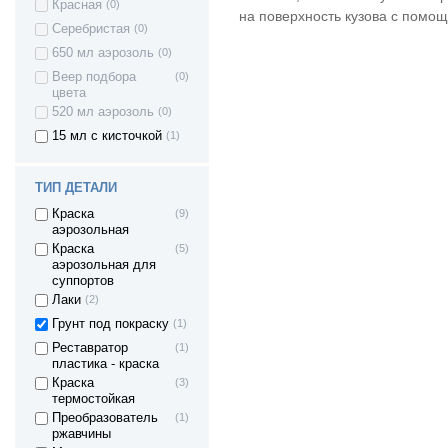
Красная
(0)
на поверхность кузова с помощ
Серебристая
(0)
650 мл аэрозоль
(0)
Веер подбора
(0)
цвета
520 мл аэрозоль
(0)
15 мл с кисточкой
(1)
ТИП ДЕТАЛИ
Краска
(9)
аэрозольная
Краска
(5)
аэрозольная для
суппортов
Лаки
(2)
Грунт под покраску
(1)
Реставратор
(1)
пластика - краска
Краска
(3)
термостойкая
Преобразователь
(1)
ржавчины