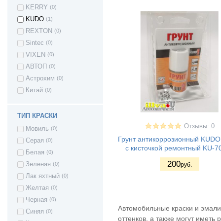
KERRY
(0)
KUDO
(1)
REXTON
(0)
Sintec
(0)
VIXEN
(0)
АВТОП
(0)
Астрохим
(0)
Китай
(0)
ТИП КРАСКИ
Отзывы: 0
Мовиль
(0)
Грунт антикоррозионный KUDO
Серая
(0)
с кисточкой ремонтный KU-7
Белая
(0)
200
Зеленая
(0)
руб.
Лак яхтный
(0)
Желтая
(0)
Черная
(0)
Автомобильные краски и эмали
Синяя
(0)
оттенков, а также могут иметь 