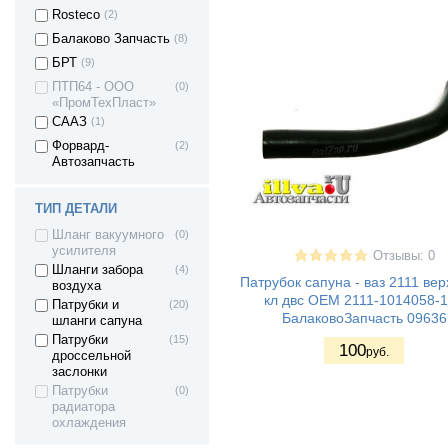
Rosteco
(2)
Балаково Запчасть
(8)
БРТ
(9)
ПТП64 - ООО
(0)
«ПромТехПласт»
СААЗ
(1)
Форвард-
(2)
Автозапчасть
ТИП ДЕТАЛИ
Шланг вакуумного
(0)
усилителя
Отзывы: 0
Шланги забора
(4)
Патрубок сапуна - ваз 2111 вер
воздуха
кл двс OEM 2111-1014058-
Патрубки и
(20)
БалаковоЗапчасть 09636
шланги сапуна
Патрубки
(15)
100
руб.
дроссельной
заслонки
Патрубки
(0)
радиатора
охлаждения