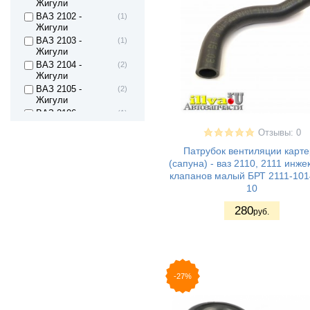
Жигули
ВАЗ 2102 -
(1)
Жигули
ВАЗ 2103 -
(1)
Жигули
ВАЗ 2104 -
(2)
Жигули
ВАЗ 2105 -
(2)
Жигули
ВАЗ 2106 -
(1)
Жигули
Отзывы: 0
ВАЗ 2107 -
(2)
Жигули
Патрубок вентиляции карт
ВАЗ 2121 - Нива
(2)
(сапуна) - ваз 2110, 2111 инже
4х4 3дв.
клапанов малый БРТ 2111-101
ВАЗ 21213 Нива
(3)
10
ВАЗ 21214 (4x4)
(3)
280
руб.
ВАЗ 2131 - Нива
(2)
4х4 5дв
ВАЗ 2123 - Нива II
(2)
ВАЗ 21236 -
(2)
Chevrolet Niva
-27%
ВАЗ 2108 - Лада/
(7)
Спутник/ Самара1
ВАЗ 2109 - Лада/
(8)