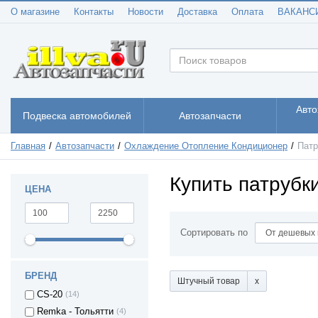
О магазине
Контакты
Новости
Доставка
Оплата
ВАКАНС
Авто
Подвеска автомобилей
Автозапчасти
Главная
Автозапчасти
Охлаждение Отопление Кондиционер
Патр
Купить патрубк
ЦЕНА
Сортировать по
БРЕНД
Штучный товар
CS-20
(14)
Remka - Тольятти
(4)