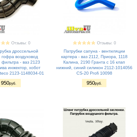
Отзывы: 0
Отзывы: 0
рубка дроссельной
Патрубки сапуна - вентиляции
- гофра воздуховод
картера - ваз 2112, Приора, 1118
 фильтра - ваз 2123
Калина, 2190 Гранта с 16 клап
ва инжектор, хобот
нижний, синий силикон 2112-1014056
teco 2123-1148034-01
CS-20 Profi 10098
950
950
руб.
руб.