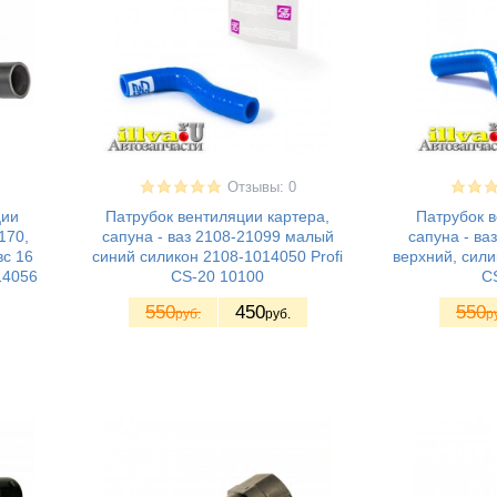
Отзывы: 0
ции
Патрубок вентиляции картера,
Патрубок в
170,
сапуна - ваз 2108-21099 малый
сапуна - ва
вс 16
синий силикон 2108-1014050 Profi
верхний, сили
14056
CS-20 10100
C
550
450
550
руб.
руб.
р