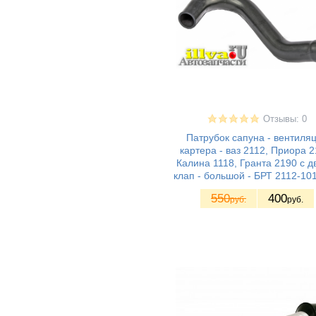
Спутник/ Самара1
ВАЗ 21099 - Лада/
(7)
Самара1
ВАЗ 2113 - Лада
(5)
Самара II 3дв.
хетч
ВАЗ 2114 - Лада
(5)
Самара II 5дв.
хетч
Отзывы: 0
ВАЗ 2115 - Лада
(5)
Самара II седан
Патрубок сапуна - вентиля
ВАЗ 2110 - Лада
(13)
картера - ваз 2112, Приора 2
110
Калина 1118, Гранта 2190 с д
ВАЗ 2111 - Лада
(14)
клап - большой - БРТ 2112-10
111
ВАЗ 2112 - Лада
(15)
550
400
руб.
руб.
112
ВАЗ 2170 - Приора
(8)
седан
ВАЗ 21708 -
(7)
Приора премьер
ВАЗ 2171 - Приора
(7)
универсал
ВАЗ 2172 - Приора
(7)
хетчбек