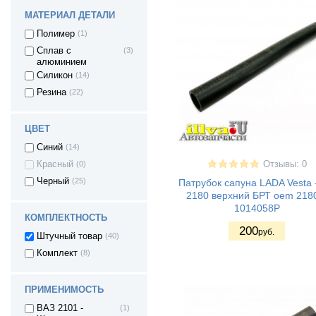
МАТЕРИАЛ ДЕТАЛИ
Полимер
(1)
Сплав с
(3)
алюминием
Силикон
(14)
Резина
(22)
ЦВЕТ
Синий
(14)
Отзывы: 0
Красный
(0)
Черный
(25)
Патрубок сапуна LADA Vesta -
2180 верхний БРТ oem 218
1014058P
КОМПЛЕКТНОСТЬ
200
руб.
Штучный товар
(40)
Комплект
(8)
ПРИМЕНИМОСТЬ
ВАЗ 2101 -
(1)