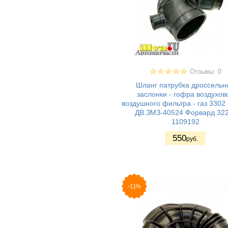
Веста)
ВАЗ 2181 LADA
(3)
Vesta SW Cross
(Лада Веста
Кросс)
Lada XRAY (Лада
(2)
Иксрей) Cross
ВАЗ Lada XRay
(3)
Отзывы: 0
Lada Largus -
(0)
Ларгус
Шланг патрубка дроссельн
газ 2705 - газель
(0)
заслонки - гофра воздухов
воздушного фильтра - газ 3302 
газ 3110 - волга
(1)
ДВ.ЗМЗ-40524 Форвард 322
газ 31105 - волга
(1)
1109192
газ 3302 - газель
(3)
550
руб.
газ 3307
(2)
газ 3310 - валдай
(2)
газель бизнес
(0)
Ford Focus 2
(1)
-11%
Hyundai Accent
(0)
Hyundai Solaris
(0)
Hyundai Coupe
(0)
Kia Optima
(0)