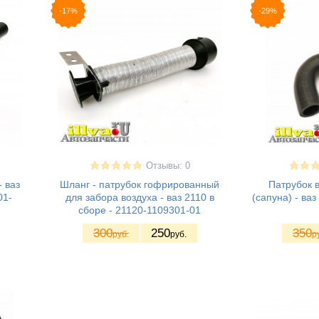
-17%
-29%
Отзывы: 0
 ваз
Шланг - патрубок гофрированный
Патрубок 
01-
для забора воздуха - ваз 2110 в
(сапуна) - ва
сборе - 21120-1109301-01
300
250
350
руб.
руб.
р