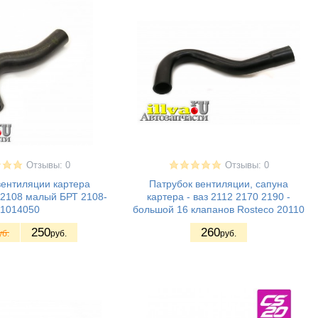
Отзывы: 0
Отзывы: 0
вентиляции картера
Патрубок вентиляции, сапуна
з 2108 малый БРТ 2108-
картера - ваз 2112 2170 2190 -
1014050
большой 16 клапанов Rosteco 20110
250
260
уб.
руб.
руб.