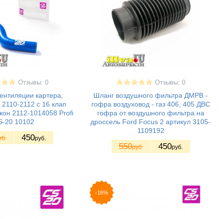
Отзывы: 0
Отзывы: 0
ентиляции картера,
Шланг воздушного фильтра ДМРВ -
з 2110-2112 с 16 клап
гофра воздуховод - газ 406, 405 ДВС
кон 2112-1014058 Profi
гофра от воздушного фильтра на
S-20 10102
дроссель Ford Focus 2 артикул 3105-
1109192
450
уб.
руб.
550
450
руб.
руб.
-18%