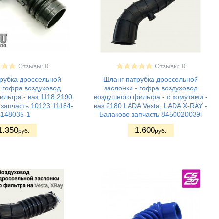
Отзывы: 0
Отзывы: 0
рубка дроссельной
Шланг патрубка дроссельной
- гофра воздуховод
заслонки - гофра воздуховод
льтра - ваз 1118 2190
воздушного фильтра - с хомутами -
 запчасть 10123 11184-
ваз 2180 LADA Vesta, LADA X-RAY -
1148035-1
Балаково запчасть 8450020039l
1.350
1.600
руб.
руб.