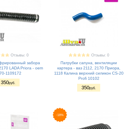
Отзывы: 0
Отзывы: 0
офрированный забора
Патрубки сапуна, вентиляции
 2170 LADA Priora - oem
картера - ваз 2112, 2170 Приора,
70-1109172
1118 Калина верхний силикон CS-20
Profi 10102
350
руб.
350
руб.
-18%