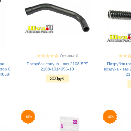
Отзывы: 0
ера
Патрубок сапуна - ваз 2108 БРТ
Патрубок г
ктор 8
2108-1014056-10
воздуха - ваз
4058-
21
300
руб.
-18%
-18%