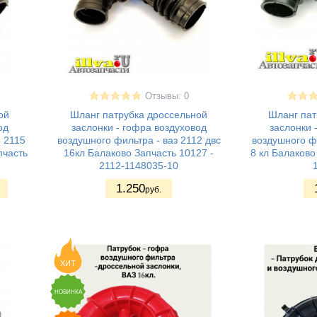
Отзывы: 0
ой
Шланг патрубка дроссельной
Шланг пат
од
заслонки - гофра воздуховод
заслонки 
4 2115
воздушного фильтра - ваз 2112 двс
воздушного фи
пчасть
16кл Балаково Запчасть 10127 -
8 кл Балаково
2112-1148035-10
1.250
руб.
ХИТ
НОВИНКА