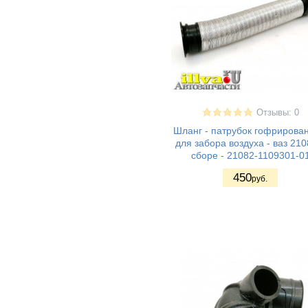
ВАЗ 21728 -
(7)
Приора купе
ВАЗ 2190 - Гранта
(6)
седан
ВАЗ 21928 - Kalina
(2)
II Kross
ВАЗ 21905 -
(6)
Гранта седан
(Sport)
ВАЗ 2191 - Гранта
(6)
Отзывы: 0
хетчбек (лифтбек)
Шланг - патрубок гофрирова
ВАЗ 2192 - Kalina
(5)
для забора воздуха - ваз 210
II Хэтчбек
сборе - 21082-1109301-0
Lada Kalina 2
(2)
Granta FL (2194)
450
руб.
Cross
ВАЗ 1117 - Калина
(7)
I универсал
ВАЗ 1118 - Калина
(8)
I седан
ВАЗ 1119 - Калина
(7)
I хетчбек
ВАЗ 11198 -
(4)
Калина I спорт
ВАЗ 2180 - Lada
(4)
Vesta (Лада