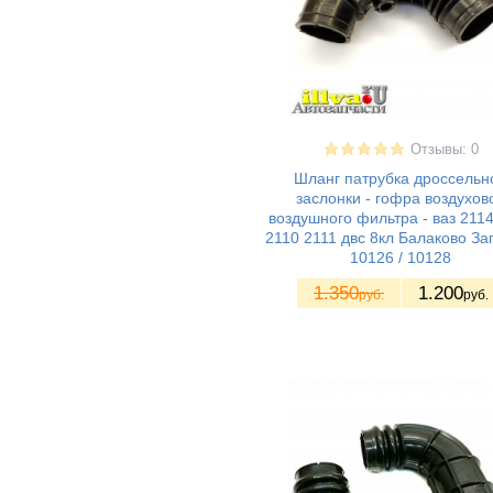
Nissan Almera
(0)
Renault Logan
(0)
Отзывы: 0
Шланг патрубка дроссельн
заслонки - гофра воздухов
воздушного фильтра - ваз 211
2110 2111 двс 8кл Балаково За
10126 / 10128
1.350
1.200
руб.
руб.