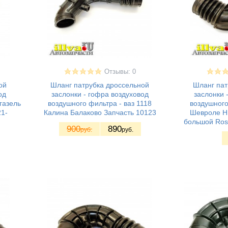
Отзывы: 0
ой
Шланг патрубка дроссельной
Шланг пат
од
заслонки - гофра воздуховод
заслонки 
газель
воздушного фильтра - ваз 1118
воздушного
1-
Калина Балаково Запчасть 10123
Шевроле Ни
большой Ros
900
890
руб.
руб.