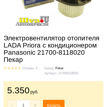
Электровентилятор отопителя
LADA Priora с кондиционером
Panasonic 21700-8118020
Пекар
Отзывы: 0
Бренд:
Pekar
Артикул:
217008118020
5.350
руб.
-
+
Купить