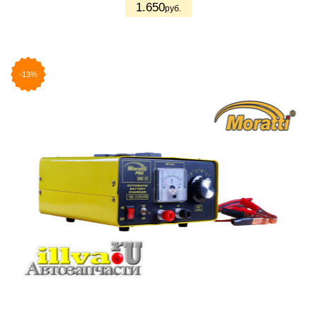
1.650
руб.
-13%