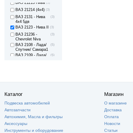
ВАЗ 21213 Нива
(3)
ВАЗ 21214 (4x4)
(3)
ВАЗ 2131 - Нива
(3)
4х4 5дв
ВАЗ 2123 - Нива II
(3)
ВАЗ 21236 -
(3)
Chevrolet Niva
ВАЗ 2108 - Лада/
(5)
Спутник/ Самара1
ВАЗ 2109 - Лада/
(5)
Спутник/ Самара1
ВАЗ 21099 - Лада/
(5)
Самара1
ВАЗ 2113 - Лада
(5)
Самара II 3дв.
хетч
ВАЗ 2114 - Лада
(5)
Каталог
Магазин
Самара II 5дв.
хетч
Подвеска автомобилей
О магазине
ВАЗ 2115 - Лада
(5)
Автозапчасти
Доставка
Самара II седан
Автохимия, Масла и фильтры
Оплата
ВАЗ 2110 - Лада
(4)
110
Аксессуары
Новости
ВАЗ 2111 - Лада
(4)
Инструменты и оборудование
Статьи
111