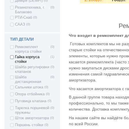
Демфи (DEMFI)
(0)
Приора хетчбек
Резинотехника, г.
(0)
ВАЗ 21728 -
(72)
Балаково
Приора купе
РТИ-Снаб
(0)
ВАЗ 2190 -
(66)
Гранта седан
Рем
СААЗ
(0)
ВАЗ 21928 - Kalina
(4)
II Kross
Что входит в ремкомплект д
ВАЗ 21905 -
(65)
ТИП ДЕТАЛИ
Готовых комплектов мы не разу
Гранта седан
Ремкомплект
(0)
(Sport)
старые стойки на отечественн
корпуса стойки
ВАЗ 2191 -
(57)
элементы, которые нужно прове
Гайка корпуса
(1)
Гранта хетчбек
стойки
касается ремкомплекта (часто 
(лифтбек)
Шайба регулировки
(0)
нужно закупаться дисками дрос
ВАЗ 2192 - Kalina
(13)
клапанов
II Хэтчбек
изменения самой гидравлическо
Шайба
(0)
Lada Kalina 2
(5)
амортизатора.
дистанционная
Granta FL (2194)
Сальники штока
(0)
Cross
Что касается амортизатора с г
ВАЗ 1111 - Ока
(5)
Опора отбойника
(0)
В данной группе товара находя
ВАЗ 1117 -
(64)
Пуговица клапана
(0)
профессионально, то мы также 
Калина I
Тарелка поршневой
(0)
количества. Доставка комплек
универсал
пружины
ВАЗ 1118 -
(64)
На нашем сайте вы найдёте бол
Шток амортизатора
(0)
Калина I седан
по всей России.
Поршень стойки
(0)
ВАЗ 1119 -
(67)