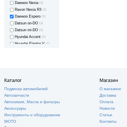
Daewoo Nexia
(1)
Ravon Nexia R3
(1)
Daewoo Espero
(1)
Datsun on-DO
(1)
Datsun mi-DO
(1)
Hyundai Accent
(1)
Hyundai Elantra V
(1)
Renault Logan
(1)
Zaz Chance
(1)
ZAZ Sens
(1)
Каталог
Магазин
Подвеска автомобилей
О магазине
Автозапчасти
Доставка
Автохимия, Масла и фильтры
Оплата
Аксессуары
Новости
Инструменты и оборудование
Статьи
МОТО
Контакты