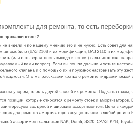
комплекты для ремонта, то есть переборки
ля прокачки стоек?
 не видели и по нашему мнению это и не нужно. Есть совет для н
ом автомобиле (ВАЗ 2108 и их модификации, ВАЗ 2110 и их модифи
рить (или есть вероятность выхода из строя) сальник штока, напра
задаваемый вами вопрос). Если вы пошли дальше и хотите настроить
сельного клапана и с помощью их и пружинок настраивать эту жестк
й жидкости. Это мы рассказали кратко о ремонте гидравлической ст
азовым упором, то есть другой способ их ремонта. Подкачка газом,
тся позиции, которые относятся к ремонту стоек и амортизаторов.
заинтересуем вас ценой и широким ассортиментом. Цена в каждой 
тующих для ремонта амортизаторов осуществляем в любой регион Р
ьшой ассортимент сальников NAK, Demfi, SS20, СААЗ, KYB, Toyota 