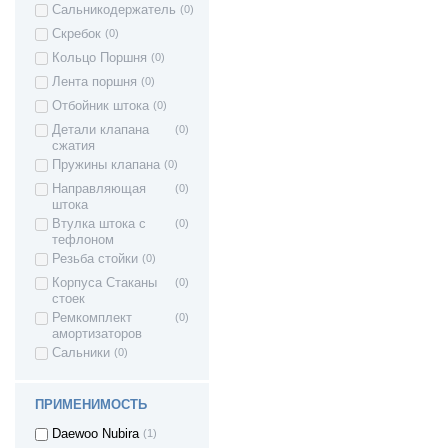
Калина I хетчбек
Сальникодержатель
(0)
ВАЗ 11198 -
(63)
Скребок
(0)
Калина I спорт
ВАЗ 2180 - Lada
(4)
Кольцо Поршня
(0)
Vesta (Лада
Лента поршня
(0)
Веста)
Отбойник штока
(0)
ВАЗ 2181 LADA
(2)
Vesta SW Cross
Детали клапана
(0)
(Лада Веста
сжатия
Кросс)
Пружины клапана
(0)
Vesta Sport -
(1)
Направляющая
(0)
Веста спорт
штока
LADA VESTA
(1)
Втулка штока с
(0)
CROSS
тефлоном
Lada Largus -
(4)
Резьба стойки
(0)
Ларгус
Лада EL Lada
(3)
Корпуса Стаканы
(0)
стоек
газ 3302 - газель
(3)
Ремкомплект
(0)
uaz patriot / уаз
(3)
амортизаторов
патриот
Сальники
(0)
Chevrolet Lanos
(1)
Chevrolet Nubira
(1)
ПРИМЕНИМОСТЬ
Daewoo Lanos
(1)
Daewoo Nubira
(1)