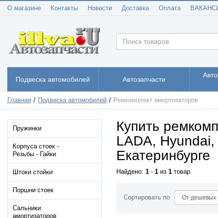
Жигули
О магазине
Контакты
Новости
Доставка
Оплата
ВАКАНС
ВАЗ 2104 -
(21)
Жигули
ВАЗ 2105 -
(21)
Жигули
ВАЗ 2106 -
(21)
Жигули
ВАЗ 2107 -
(22)
Жигули
Авто
Подвеска автомобилей
Автозапчасти
ВАЗ 2121 - Нива
(22)
4х4 3дв.
ВАЗ 21213 Нива
(3)
Главная
Подвеска автомобилей
Ремкомплект амортизаторов
ВАЗ 21214 (4x4)
(3)
Купить ремкомп
ВАЗ 2131 - Нива
(6)
Пружинки
4х4 5дв
LADA, Hyundai, 
ВАЗ 2123 - Нива
(20)
Корпуса стоек -
II
Екатеринбурге
Резьбы - Гайки
ВАЗ 21236 -
(6)
Chevrolet Niva
Найдено:
1
-
1
из
1
товар
Штоки стойки
ВАЗ 2108 - Лада/
(71)
Спутник/
Самара1
Поршни стоек
Сортировать по
ВАЗ 2109 - Лада/
(71)
Спутник/
Сальники
Самара1
амортизаторов