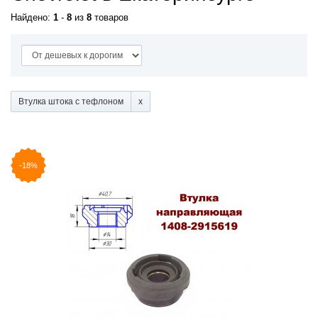
Найдено:
1
-
8
из
8
товаров
Втулка штока с тефлоном
-18%