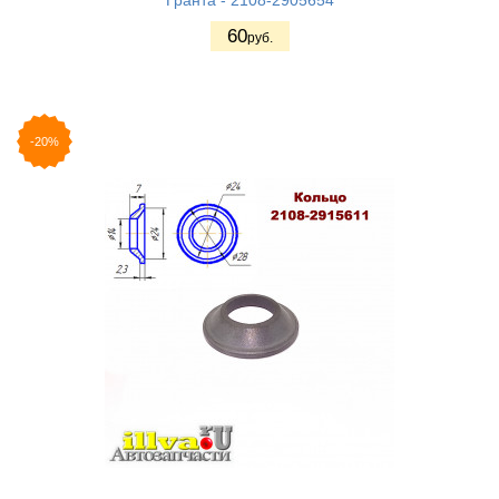
60
руб.
-20%