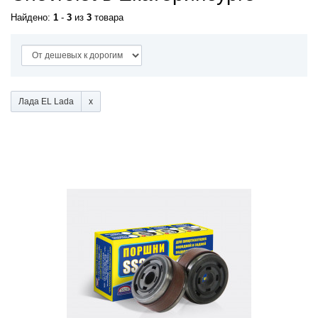
Найдено:
1
-
3
из
3
товара
Лада EL Lada