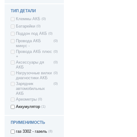
ВАЗ 2181 LADA
(3)
Vesta SW Cross
ТИП ДЕТАЛИ
(Лада Веста
Клеммы АКБ
(0)
Кросс)
Vesta Sport -
(2)
Батарейки
(0)
Веста спорт
Поддон под АКБ
(0)
Lada XRAY (Лада
(1)
Провода АКБ
(0)
Иксрей) Cross
минус -
ВАЗ Lada XRay
(1)
Провода АКБ плюс
(0)
Lada Largus -
(2)
+
Ларгус
Аксессуары дя
(0)
ИЖ 2126 Ода
(3)
АКБ
газ 2217 - соболь
(3)
Нагрузочные вилки
(0)
диагностики АКБ
газ 2410 - волга
(1)
Зарядник
(0)
газ 2705 - соболь
(2)
автомобильных
АКБ
газ 2705 - газель
(8)
Ареометры
(0)
газ 3102 - волга
(1)
Аккумулятор
(1)
газ 31029 волга
(1)
газ 3110 - волга
(1)
ПРИМЕНИМОСТЬ
газ 31105 - волга
(1)
газ 3302 - газель
(8)