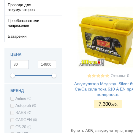
хетч
Провода для
ВАЗ 2114 - Лада
(14)
аккумуляторов
Самара II 5дв.
хетч
Преобразователи
ВАЗ 2115 - Лада
(14)
напряжения
Самара II седан
ВАЗ 2110 - Лада
(20)
Батарейки
110
ВАЗ 2111 - Лада
(20)
111
ЦЕНА
ВАЗ 2112 - Лада
(21)
112
ВАЗ 2120 - Лада
(3)
Надежда
Отзывы: 0
ВАЗ 2170 -
(13)
Приора седан
Аккумулятор Медведь Silver 6
ВАЗ 21708 -
(13)
Ca/Ca сила тока 610 А EN пр
БРЕНД
Приора премьер
полярность
ВАЗ 2171 -
(13)
Airline
(0)
Приора
7.300
руб.
Autoprofi
(0)
универсал
ВАЗ 2172 -
(13)
BARS
(0)
Приора хетчбек
CARGEN
(0)
ВАЗ 21728 -
(12)
CS-20
(0)
Приора купе
Купить АКБ, аккумуляторы, акк