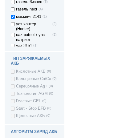
газель бизнес
(5)
газель next
(4)
москвич 2141
(1)
уаз хантер
(2)
(Hanter)
uaz patriot / уаз
(2)
патриот
уаз 3151
(1)
уаз 31512
(1)
ТИП ЗАРЯЖАЕМЫХ
уаз 31519
(1)
АКБ
уаз 3160
(1)
Кислотные АКБ
(0)
УАЗ 452
(1)
Кальциевые Ca/Ca
(0)
(санитарка)
Datsun on-DO
(3)
Серебряные Ag+
(0)
Datsun mi-DO
(3)
Технология AGM
(0)
Hyundai Solaris
(3)
Гелевые GEL
(0)
Kia Rio
(3)
Start - Stop EFB
(0)
Renault Duster
(2)
Щелочные АКБ
(0)
Volkswagen Polo
(1)
АЛГОРИТМ ЗАРЯД АКБ