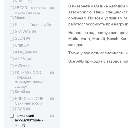
ВАЗ 2190 -
(15)
KRAFT
(0)
Гранта седан
В интернет-магазине Автодом и
LECAR - торговая
(0)
ВАЗ 21928 -
(11)
автомобилю. Наши специалисты
марка Автоваз
Kalina II Kross
оригинал. По всем условиям га
Moratti
(0)
ВАЗ 21905 -
(14)
работоспособность при нагрузк
Remka - Тольятти
(0)
Гранта седан
(Sport)
SKYWAY
(0)
На наш взгляд наилучшие произ
ВАЗ 2191 -
(14)
Mutlu, Varta, Moratti, Bosch.
SLON
(0)
Гранта хетчбек
(лифтбек)
заводов.
UNIKUM
(0)
ВАЗ 2192 - Kalina
(13)
АвтоДело
(0)
Также у вас есть возможность 
II Хэтчбек
АКОМ
(0)
Lada Kalina 2
(14)
Все АКБ приходят с заводов п
Granta FL (2194)
АкТех
(0)
Cross
ГК «КАЗ» ООО
(0)
ВАЗ 1117 -
(17)
«Курский
Калина I
аккумуляторный
универсал
завод»
ВАЗ 1118 -
(17)
Китай
(0)
Калина I седан
ВАЗ 1119 -
(16)
НПП Орион СПБ -
(0)
Калина I хетчбек
Санкт-петербург
ВАЗ 11198 -
(16)
СААЗ
(0)
Калина I спорт
Тюменский
(1)
ВАЗ 2180 - Lada
(3)
аккумуляторный
Vesta (Лада
завод
Веста)