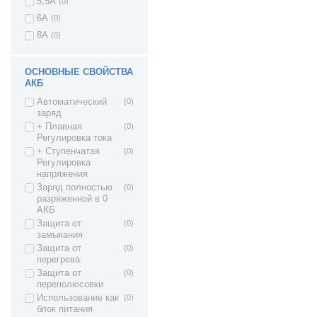
5,5A
(0)
6A
(0)
8А
(0)
ОСНОВНЫЕ СВОЙСТВА
АКБ
Автоматический
(0)
заряд
+ Плавная
(0)
Регулировка тока
+ Ступенчатая
(0)
Регулировка
напряжения
Заряд полностью
(0)
разряженной в 0
АКБ
Защита от
(0)
замыкания
Защита от
(0)
перегрева
Защита от
(0)
переполюсовки
Использование как
(0)
блок питания