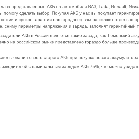
ллва представленные АКБ на автомобили ВАЗ, Lada, Renault, Nissa
 помогу сделать выбор. Покупая АКБ у нас вы покупает гарантиров
рантии и сроков гарантии наш продавец вам расскажет отдельно пр
е, сниму параметры напряжения и заряда, заполнят гарантийный т
водители АКБ в России являются такие завода, как Тюменский акк
 Конечно на российском рынке представлено гораздо больше произво
использования своего старого АКБ при покупке нового аккумулятор
роизводителей с наминальным зарядом АКБ 75%, что можно увидеть