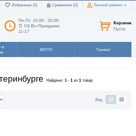
Избранные (0)
Сравнения (
0
)
Личный кабинет
Пн-Пт: 10:00 - 20:00
Корзина
⏰ Сб-Вс+Праздники
Пуста
11-17
 и
МОТО
Тюнинг
ие
теринбурге
Найдено:
1
-
1
из
1
товар
Вид