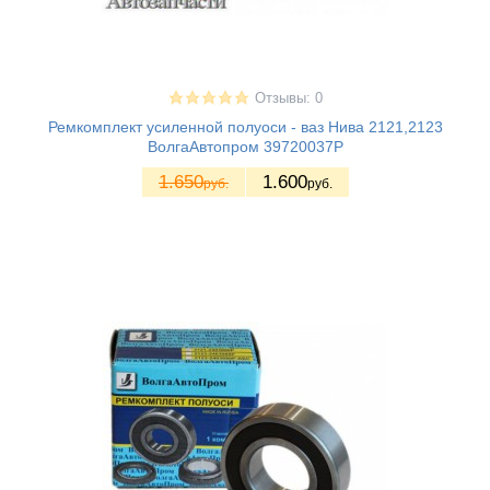
Отзывы: 0
Ремкомплект усиленной полуоси - ваз Нива 2121,2123
ВолгаАвтопром 39720037P
1.650
1.600
руб.
руб.