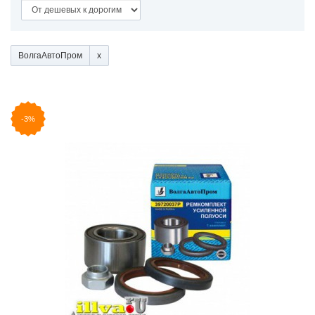
ВолгаАвтоПром
-3%