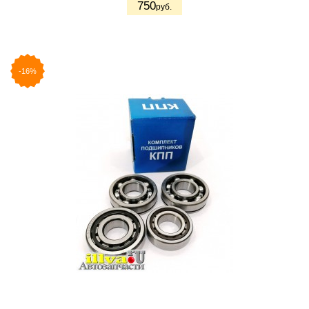
750
руб.
-16%