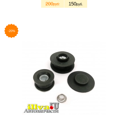
200
150
руб.
руб.
-20%